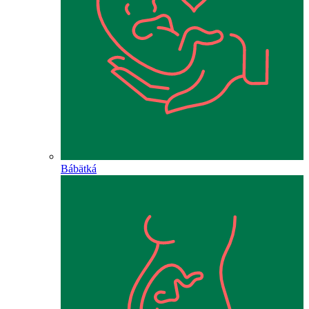
Bábätká