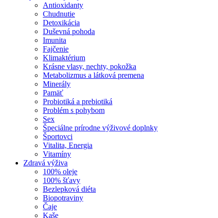
Antioxidanty
Chudnutie
Detoxikácia
Duševná pohoda
Imunita
Fajčenie
Klimaktérium
Krásne vlasy, nechty, pokožka
Metabolizmus a látková premena
Minerály
Pamäť
Probiotiká a prebiotiká
Problém s pohybom
Sex
Špeciálne prírodne výživové doplnky
Športovci
Vitalita, Energia
Vitamíny
Zdravá výživa
100% oleje
100% šťavy
Bezlepková diéta
Biopotraviny
Čaje
Kaše