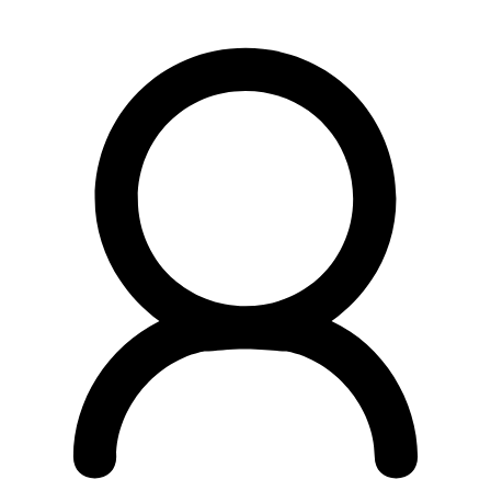
Preskočiť
na
obsah