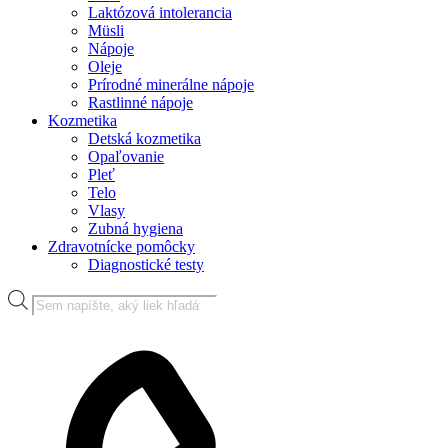
Laktózová intolerancia
Müsli
Nápoje
Oleje
Prírodné minerálne nápoje
Rastlinné nápoje
Kozmetika
Detská kozmetika
Opaľovanie
Pleť
Telo
Vlasy
Zubná hygiena
Zdravotnícke pomôcky
Diagnostické testy
Products
search