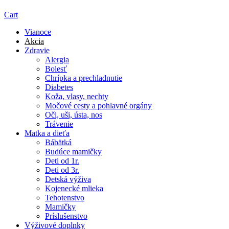
Cart
Vianoce
Akcia
Zdravie
Alergia
Bolesť
Chrípka a prechladnutie
Diabetes
Koža, vlasy, nechty
Močové cesty a pohlavné orgány
Oči, uši, ústa, nos
Trávenie
Matka a dieťa
Bábätká
Budúce mamičky
Deti od 1r.
Deti od 3r.
Detská výživa
Kojenecké mlieka
Tehotenstvo
Mamičky
Príslušenstvo
Výživové doplnky