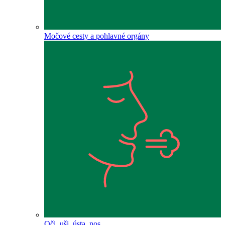
Močové cesty a pohlavné orgány
Oči, uši, ústa, nos