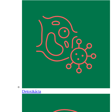
Detoxikácia