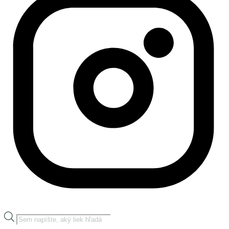
Products
search