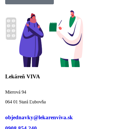
Lekáreň VIVA
Mierová 94
064 01 Stará Ľubovňa
objednavky@lekarenviva.sk
0908 854 240