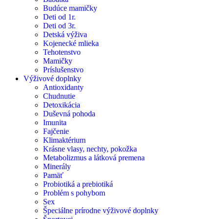
Budúce mamičky
Deti od 1r.
Deti od 3r.
Detská výživa
Kojenecké mlieka
Tehotenstvo
Mamičky
Príslušenstvo
Výživové doplnky
Antioxidanty
Chudnutie
Detoxikácia
Duševná pohoda
Imunita
Fajčenie
Klimaktérium
Krásne vlasy, nechty, pokožka
Metabolizmus a látková premena
Minerály
Pamäť
Probiotiká a prebiotiká
Problém s pohybom
Sex
Špeciálne prírodne výživové doplnky