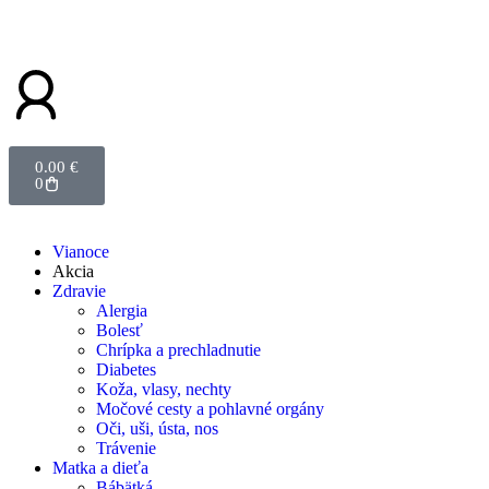
0.00
€
0
Vianoce
Akcia
Zdravie
Alergia
Bolesť
Chrípka a prechladnutie
Diabetes
Koža, vlasy, nechty
Močové cesty a pohlavné orgány
Oči, uši, ústa, nos
Trávenie
Matka a dieťa
Bábätká