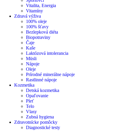
Športovci
Vitalita, Energia
Vitamíny
Zdravá výživa
100% oleje
100% šťavy
Bezlepková diéta
Biopotraviny
Čaje
Kaše
Laktózová intolerancia
Müsli
Nápoje
Oleje
Prírodné minerálne nápoje
Rastlinné nápoje
Kozmetika
Detská kozmetika
Opaľovanie
Pleť
Telo
Vlasy
Zubná hygiena
Zdravotnícke pomôcky
Diagnostické testy