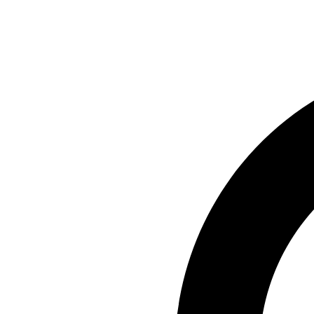
Preskočiť
na
obsah