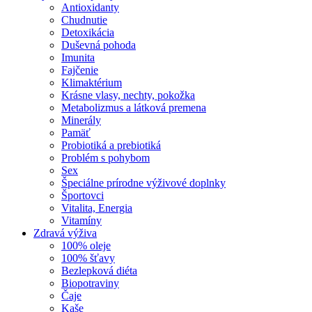
Antioxidanty
Chudnutie
Detoxikácia
Duševná pohoda
Imunita
Fajčenie
Klimaktérium
Krásne vlasy, nechty, pokožka
Metabolizmus a látková premena
Minerály
Pamäť
Probiotiká a prebiotiká
Problém s pohybom
Sex
Špeciálne prírodne výživové doplnky
Športovci
Vitalita, Energia
Vitamíny
Zdravá výživa
100% oleje
100% šťavy
Bezlepková diéta
Biopotraviny
Čaje
Kaše