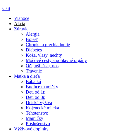
Cart
Vianoce
Akcia
Zdravie
Alergia
Bolesť
Chrípka a prechladnutie
Diabetes
Koža, vlasy, nechty
Močové cesty a pohlavné orgány
Oči, uši, ústa, nos
Trávenie
Matka a dieťa
Bábätká
Budúce mamičky
Deti od 1r.
Deti od 3r.
Detská výživa
Kojenecké mlieka
Tehotenstvo
Mamičky
Príslušenstvo
Výživové doplnky