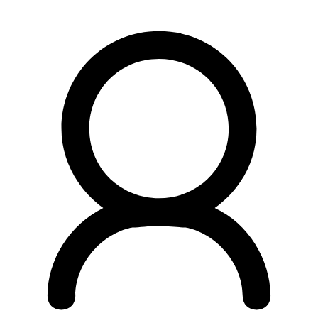
Preskočiť
na
obsah