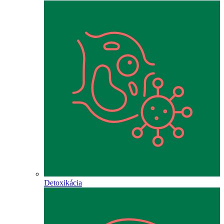
Detoxikácia