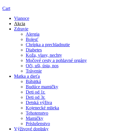
Cart
Vianoce
Akcia
Zdravie
Alergia
Bolesť
Chrípka a prechladnutie
Diabetes
Koža, vlasy, nechty
Močové cesty a pohlavné orgány
Oči, uši, ústa, nos
Trávenie
Matka a dieťa
Bábätká
Budúce mamičky
Deti od 1r.
Deti od 3r.
Detská výživa
Kojenecké mlieka
Tehotenstvo
Mamičky
Príslušenstvo
Výživové doplnky