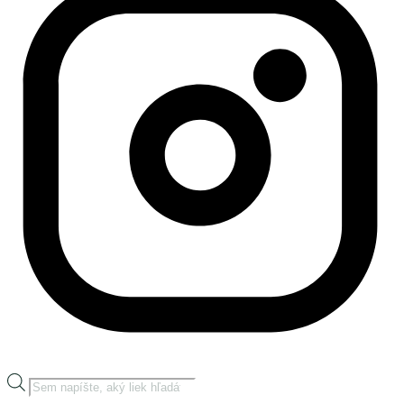
Products
search