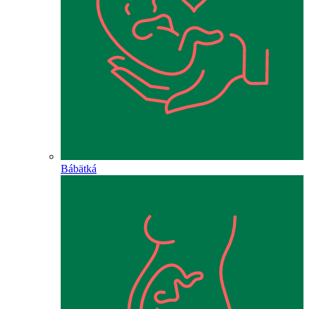
Bábätká