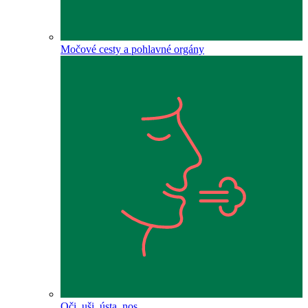
Močové cesty a pohlavné orgány
Oči, uši, ústa, nos