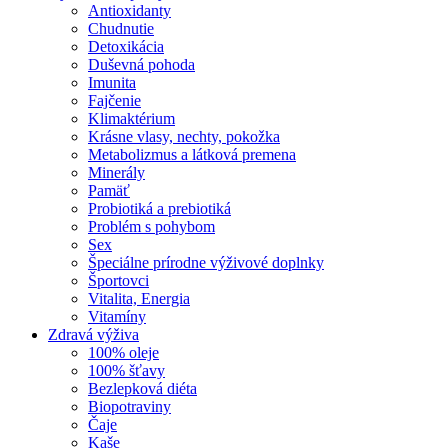
Antioxidanty
Chudnutie
Detoxikácia
Duševná pohoda
Imunita
Fajčenie
Klimaktérium
Krásne vlasy, nechty, pokožka
Metabolizmus a látková premena
Minerály
Pamäť
Probiotiká a prebiotiká
Problém s pohybom
Sex
Špeciálne prírodne výživové doplnky
Športovci
Vitalita, Energia
Vitamíny
Zdravá výživa
100% oleje
100% šťavy
Bezlepková diéta
Biopotraviny
Čaje
Kaše