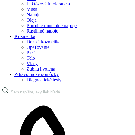
Laktózová intolerancia
Müsli
Nápoje
Oleje
Prírodné minerálne nápoje
Rastlinné nápoje
Kozmetika
Detská kozmetika
Opaľovanie
Pleť
Telo
Vlasy
Zubná hygiena
Zdravotnícke pomôcky
Diagnostické testy
Products
search