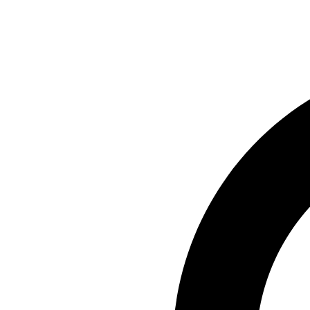
Preskočiť
na
obsah