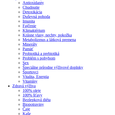
Antioxidanty
Chudnutie
Detoxikácia
Duševná pohoda
Imunita
Fajčenie
Klimaktérium
Krásne vlasy, nechty, pokožka
Metabolizmus a látková premena
Minerály
Pamäť
Probiotiká a prebiotiká
Problém s pohybom
Sex
Špeciálne prírodne výživové doplnky
Športovci
Vitalita, Energia
Vitamíny
Zdravá výživa
100% oleje
100% šťavy
Bezlepková diéta
Biopotraviny
Čaje
Kaše