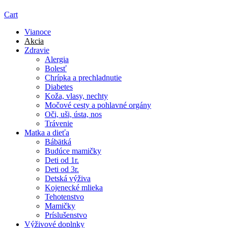
Cart
Vianoce
Akcia
Zdravie
Alergia
Bolesť
Chrípka a prechladnutie
Diabetes
Koža, vlasy, nechty
Močové cesty a pohlavné orgány
Oči, uši, ústa, nos
Trávenie
Matka a dieťa
Bábätká
Budúce mamičky
Deti od 1r.
Deti od 3r.
Detská výživa
Kojenecké mlieka
Tehotenstvo
Mamičky
Príslušenstvo
Výživové doplnky