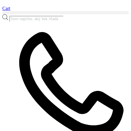
Cart
Products
search