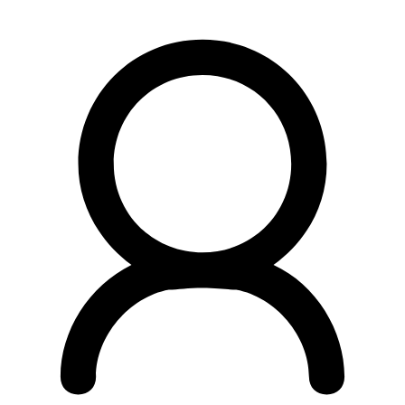
Preskočiť
na
obsah