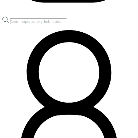
Products
search