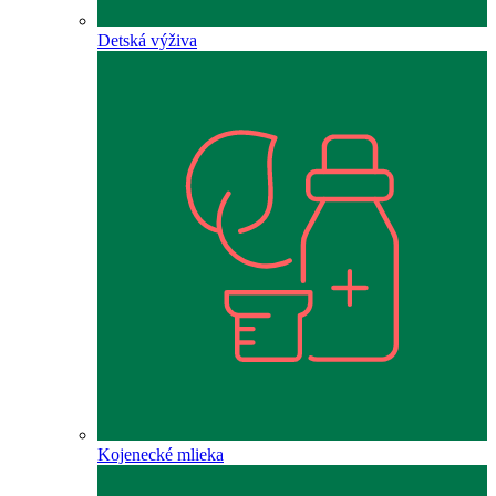
Detská výživa
Kojenecké mlieka