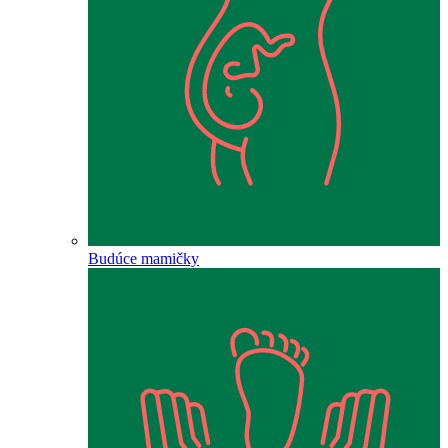
Budúce mamičky