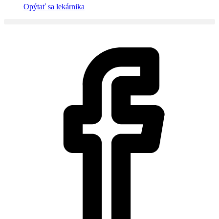
Opýtať sa lekárnika