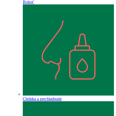
Bolesť
Chrípka a prechladnutie