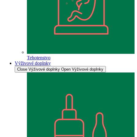
Tehotenstvo
Výživové doplnky
Close Výživové doplnky
Open Výživové doplnky