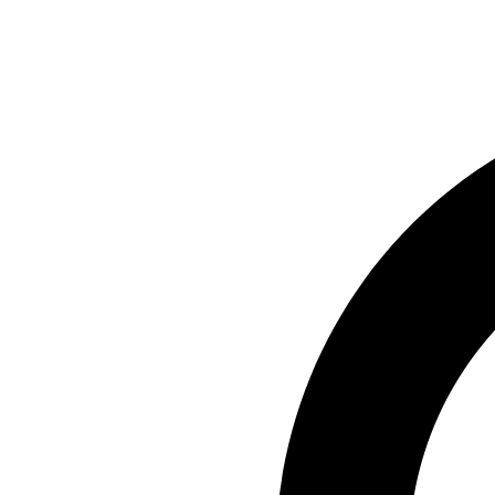
Preskočiť
na
obsah