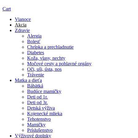
Cart
Vianoce
Akcia
Zdravie
Alergia
Bolesť
Chrípka a prechladnutie
Diabetes
Koža, vlasy, nechty
Močové cesty a pohlavné orgány
Oči, uši, ústa, nos
Trávenie
Matka a dieťa
Bábätká
Budúce mamičky
Deti od 1r.
Deti od 3r.
Detská výživa
Kojenecké mlieka
Tehotenstvo
Mamičky
Príslušenstvo
Výživové doplnky