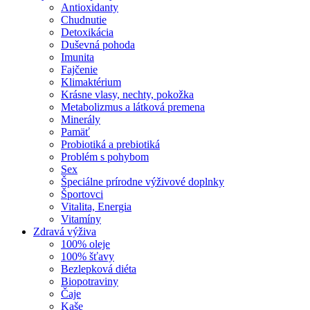
Antioxidanty
Chudnutie
Detoxikácia
Duševná pohoda
Imunita
Fajčenie
Klimaktérium
Krásne vlasy, nechty, pokožka
Metabolizmus a látková premena
Minerály
Pamäť
Probiotiká a prebiotiká
Problém s pohybom
Sex
Špeciálne prírodne výživové doplnky
Športovci
Vitalita, Energia
Vitamíny
Zdravá výživa
100% oleje
100% šťavy
Bezlepková diéta
Biopotraviny
Čaje
Kaše