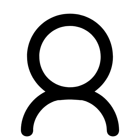
Preskočiť
na
obsah