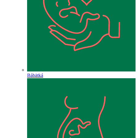
Bábätká