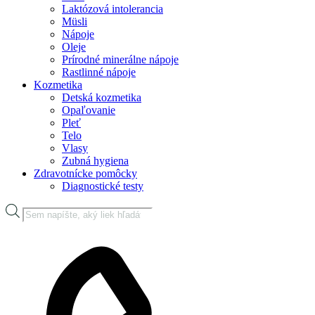
Laktózová intolerancia
Müsli
Nápoje
Oleje
Prírodné minerálne nápoje
Rastlinné nápoje
Kozmetika
Detská kozmetika
Opaľovanie
Pleť
Telo
Vlasy
Zubná hygiena
Zdravotnícke pomôcky
Diagnostické testy
Products
search