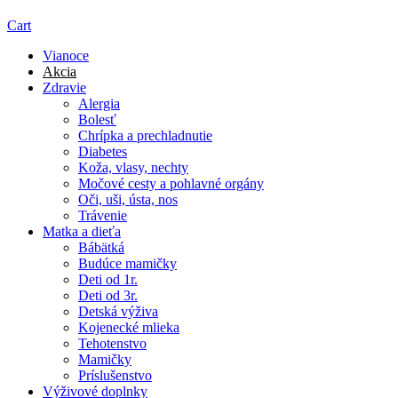
Cart
Vianoce
Akcia
Zdravie
Alergia
Bolesť
Chrípka a prechladnutie
Diabetes
Koža, vlasy, nechty
Močové cesty a pohlavné orgány
Oči, uši, ústa, nos
Trávenie
Matka a dieťa
Bábätká
Budúce mamičky
Deti od 1r.
Deti od 3r.
Detská výživa
Kojenecké mlieka
Tehotenstvo
Mamičky
Príslušenstvo
Výživové doplnky