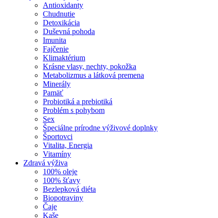
Antioxidanty
Chudnutie
Detoxikácia
Duševná pohoda
Imunita
Fajčenie
Klimaktérium
Krásne vlasy, nechty, pokožka
Metabolizmus a látková premena
Minerály
Pamäť
Probiotiká a prebiotiká
Problém s pohybom
Sex
Špeciálne prírodne výživové doplnky
Športovci
Vitalita, Energia
Vitamíny
Zdravá výživa
100% oleje
100% šťavy
Bezlepková diéta
Biopotraviny
Čaje
Kaše