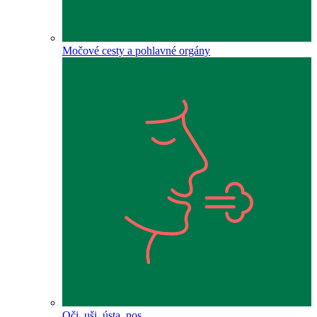
Močové cesty a pohlavné orgány
Oči, uši, ústa, nos