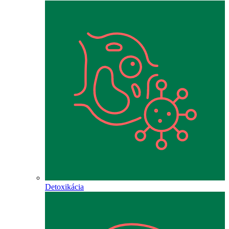
Detoxikácia