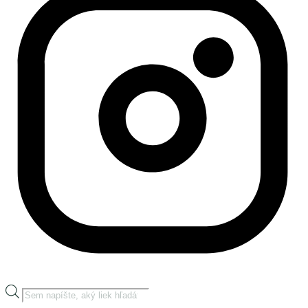
Products
search