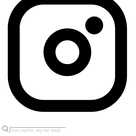
Products
search