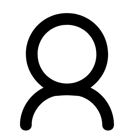
Preskočiť
na
obsah