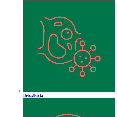
Detoxikácia