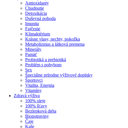
Antioxidanty
Chudnutie
Detoxikácia
Duševná pohoda
Imunita
Fajčenie
Klimaktérium
Krásne vlasy, nechty, pokožka
Metabolizmus a látková premena
Minerály
Pamäť
Probiotiká a prebiotiká
Problém s pohybom
Sex
Špeciálne prírodne výživové doplnky
Športovci
Vitalita, Energia
Vitamíny
Zdravá výživa
100% oleje
100% šťavy
Bezlepková diéta
Biopotraviny
Čaje
Kaše