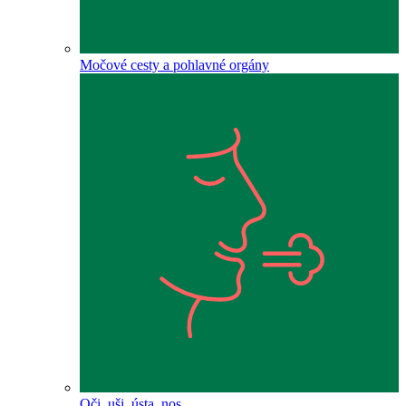
Močové cesty a pohlavné orgány
Oči, uši, ústa, nos