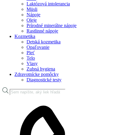
Laktózová intolerancia
Müsli
Nápoje
Oleje
Prírodné minerálne nápoje
Rastlinné nápoje
Kozmetika
Detská kozmetika
Opaľovanie
Pleť
Telo
Vlasy
Zubná hygiena
Zdravotnícke pomôcky
Diagnostické testy
Products
search