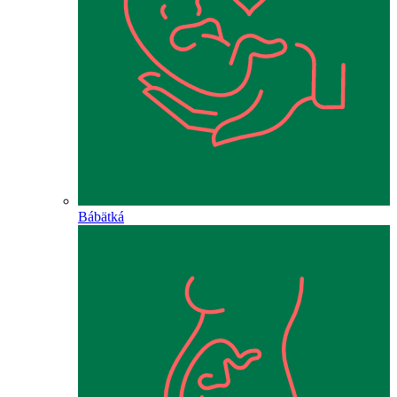
Bábätká