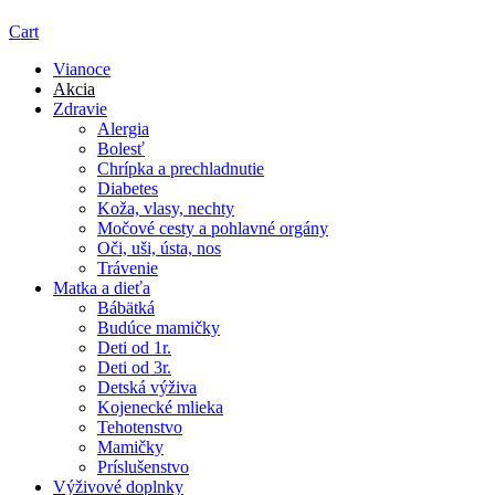
Cart
Vianoce
Akcia
Zdravie
Alergia
Bolesť
Chrípka a prechladnutie
Diabetes
Koža, vlasy, nechty
Močové cesty a pohlavné orgány
Oči, uši, ústa, nos
Trávenie
Matka a dieťa
Bábätká
Budúce mamičky
Deti od 1r.
Deti od 3r.
Detská výživa
Kojenecké mlieka
Tehotenstvo
Mamičky
Príslušenstvo
Výživové doplnky