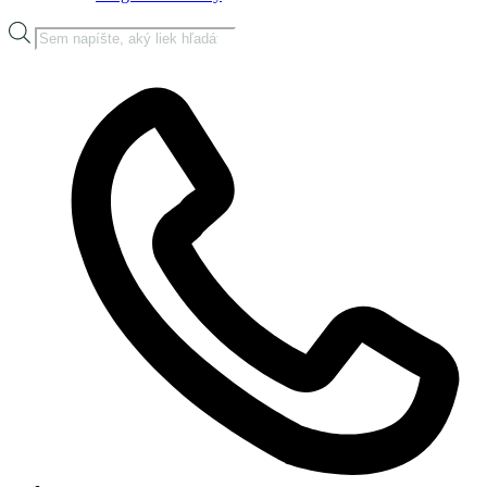
Products
search