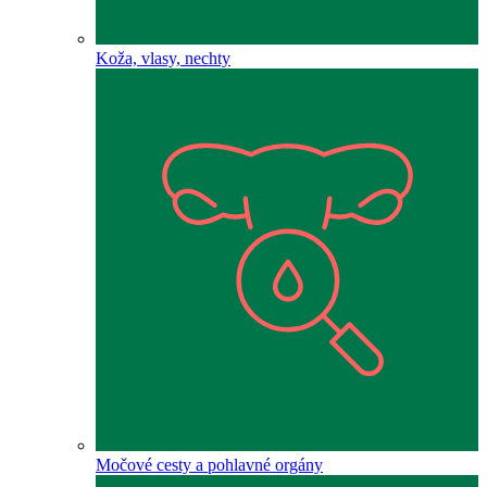
Koža, vlasy, nechty
Močové cesty a pohlavné orgány