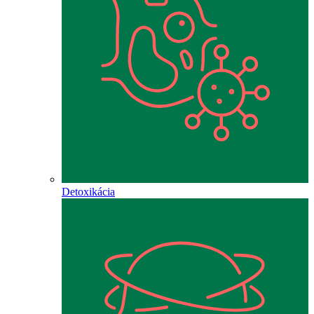
Detoxikácia