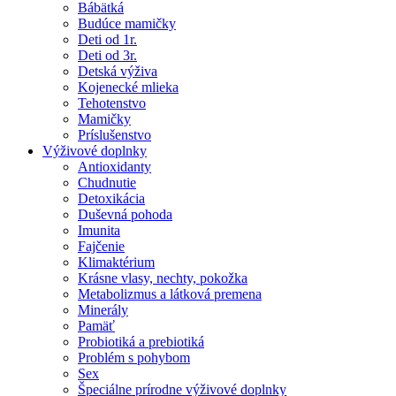
Bábätká
Budúce mamičky
Deti od 1r.
Deti od 3r.
Detská výživa
Kojenecké mlieka
Tehotenstvo
Mamičky
Príslušenstvo
Výživové doplnky
Antioxidanty
Chudnutie
Detoxikácia
Duševná pohoda
Imunita
Fajčenie
Klimaktérium
Krásne vlasy, nechty, pokožka
Metabolizmus a látková premena
Minerály
Pamäť
Probiotiká a prebiotiká
Problém s pohybom
Sex
Špeciálne prírodne výživové doplnky