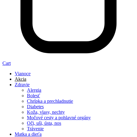
Cart
Vianoce
Akcia
Zdravie
Alergia
Bolesť
Chrípka a prechladnutie
Diabetes
Koža, vlasy, nechty
Močové cesty a pohlavné orgány
Oči, uši, ústa, nos
Trávenie
Matka a dieťa