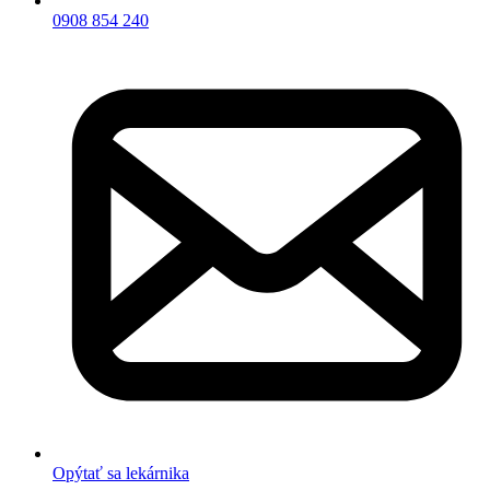
0908 854 240
Opýtať sa lekárnika