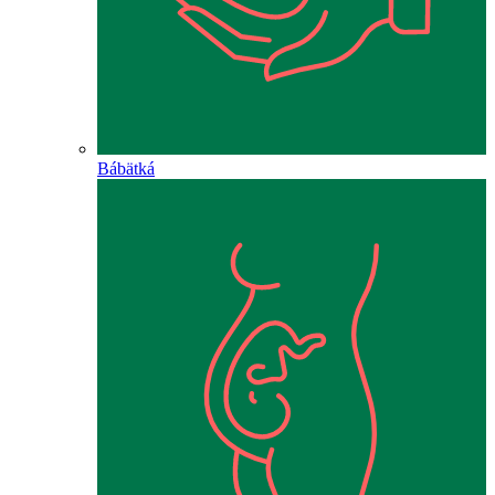
Bábätká