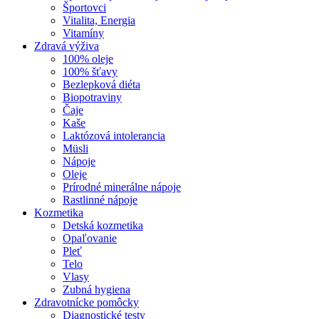
Športovci
Vitalita, Energia
Vitamíny
Zdravá výživa
100% oleje
100% šťavy
Bezlepková diéta
Biopotraviny
Čaje
Kaše
Laktózová intolerancia
Müsli
Nápoje
Oleje
Prírodné minerálne nápoje
Rastlinné nápoje
Kozmetika
Detská kozmetika
Opaľovanie
Pleť
Telo
Vlasy
Zubná hygiena
Zdravotnícke pomôcky
Diagnostické testy