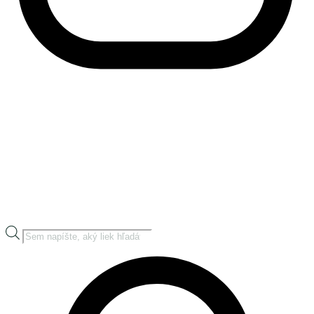
Products
search