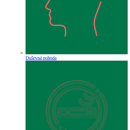
Duševná pohoda