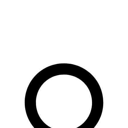
Preskočiť
na
obsah