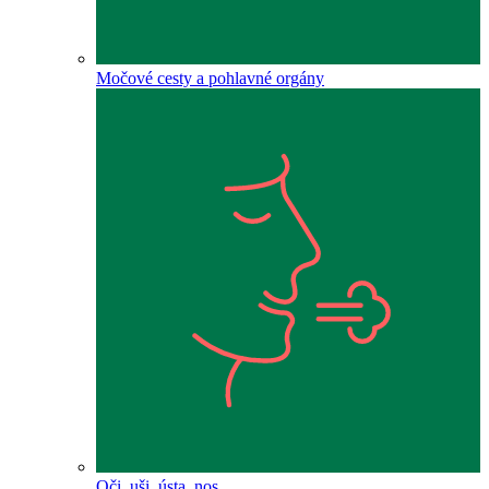
Močové cesty a pohlavné orgány
Oči, uši, ústa, nos