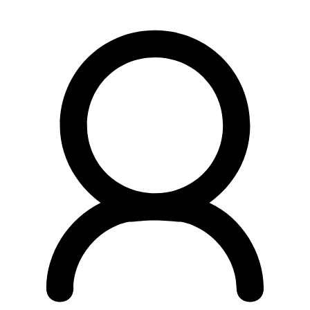
Preskočiť
na
obsah