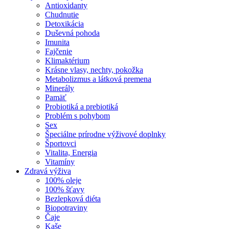
Antioxidanty
Chudnutie
Detoxikácia
Duševná pohoda
Imunita
Fajčenie
Klimaktérium
Krásne vlasy, nechty, pokožka
Metabolizmus a látková premena
Minerály
Pamäť
Probiotiká a prebiotiká
Problém s pohybom
Sex
Špeciálne prírodne výživové doplnky
Športovci
Vitalita, Energia
Vitamíny
Zdravá výživa
100% oleje
100% šťavy
Bezlepková diéta
Biopotraviny
Čaje
Kaše