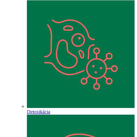
Detoxikácia