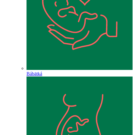
Bábätká