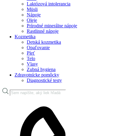
Laktózová intolerancia
Müsli
Nápoje
Oleje
Prírodné minerálne nápoje
Rastlinné nápoje
Kozmetika
Detská kozmetika
Opaľovanie
Pleť
Telo
Vlasy
Zubná hygiena
Zdravotnícke pomôcky
Diagnostické testy
Products
search