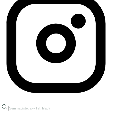
Products
search