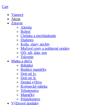
Cart
Vianoce
Akcia
Zdravie
Alergia
Bolesť
Chrípka a prechladnutie
Diabetes
Koža, vlasy, nechty
Močové cesty a pohlavné orgány
Oči, uši, ústa, nos
Trávenie
Matka a dieťa
Bábätká
Budúce mamičky
Deti od 1r.
Deti od 3r.
Detská výživa
Kojenecké mlieka
Tehotenstvo
Mamičky
Príslušenstvo
Výživové doplnky