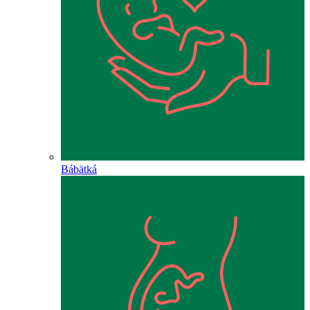
Bábätká