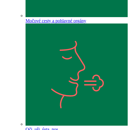
Močové cesty a pohlavné orgány
Oči, uši, ústa, nos