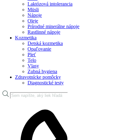
Laktózová intolerancia
Müsli
Nápoje
Oleje
Prírodné minerálne nápoje
Rastlinné nápoje
Kozmetika
Detská kozmetika
Opaľovanie
Pleť
Telo
Vlasy
Zubná hygiena
Zdravotnícke pomôcky
Diagnostické testy
Products
search