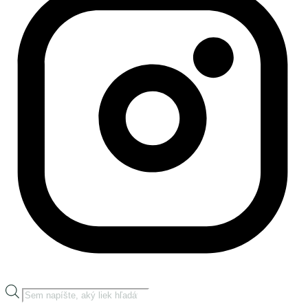
Products
search