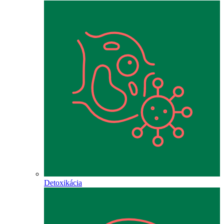
Detoxikácia