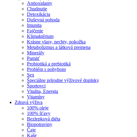
Antioxidanty
Chudnutie
Detoxikácia
Duševná pohoda
Imunita
Fajčenie
Klimaktérium
Krásne vlasy, nechty, pokožka
Metabolizmus a látková premena
Minerály
Pamäť
Probiotiká a prebiotiká
Problém s pohybom
Sex
Špeciálne prírodne výživové doplnky
Športovci
Vitalita, Energia
Vitamíny
Zdravá výživa
100% oleje
100% šťavy
Bezlepková diéta
Biopotraviny
Čaje
Kaše