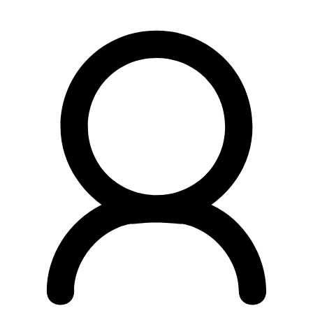
Preskočiť
na
obsah