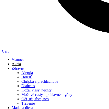
Cart
Vianoce
Akcia
Zdravie
Alergia
Bolesť
Chrípka a prechladnutie
Diabetes
Koža, vlasy, nechty
Močové cesty a pohlavné orgány
Oči, uši, ústa, nos
Trávenie
Matka a dieťa