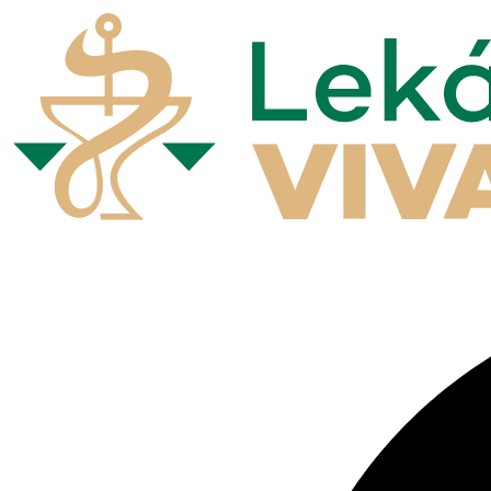
Preskočiť
na
obsah