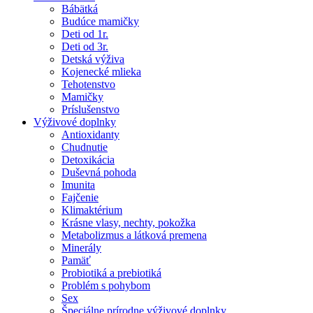
Bábätká
Budúce mamičky
Deti od 1r.
Deti od 3r.
Detská výživa
Kojenecké mlieka
Tehotenstvo
Mamičky
Príslušenstvo
Výživové doplnky
Antioxidanty
Chudnutie
Detoxikácia
Duševná pohoda
Imunita
Fajčenie
Klimaktérium
Krásne vlasy, nechty, pokožka
Metabolizmus a látková premena
Minerály
Pamäť
Probiotiká a prebiotiká
Problém s pohybom
Sex
Špeciálne prírodne výživové doplnky