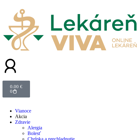
0.00
€
0
Vianoce
Akcia
Zdravie
Alergia
Bolesť
Chrípka a prechladnutie