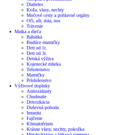
Diabetes
Koža, vlasy, nechty
Močové cesty a pohlavné orgány
Oči, uši, ústa, nos
Trávenie
Matka a dieťa
Bábätká
Budúce mamičky
Deti od 1r.
Deti od 3r.
Detská výživa
Kojenecké mlieka
Tehotenstvo
Mamičky
Príslušenstvo
Výživové doplnky
Antioxidanty
Chudnutie
Detoxikácia
Duševná pohoda
Imunita
Fajčenie
Klimaktérium
Krásne vlasy, nechty, pokožka
Metabolizmus a látková premena