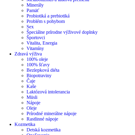
Minerály
Pamäť
Probiotiká a prebiotiká
Problém s pohybom
Sex
Špeciálne prírodne výživové doplnky
Športovci
Vitalita, Energia
Vitamíny
Zdravá výživa
100% oleje
100% šťavy
Bezlepková diéta
Biopotraviny
Čaje
Kaše
Laktózová intolerancia
Müsli
Nápoje
Oleje
Prírodné minerálne nápoje
Rastlinné nápoje
Kozmetika
Detská kozmetika