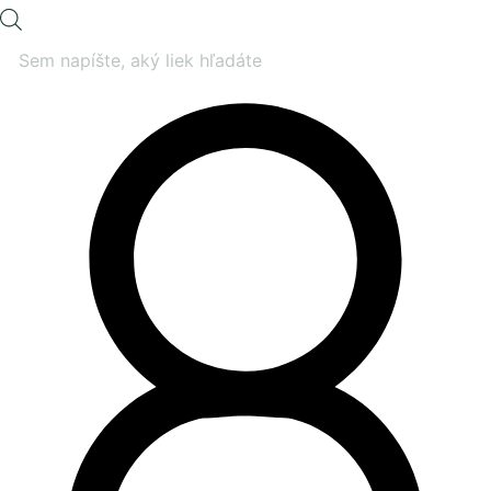
Products
search