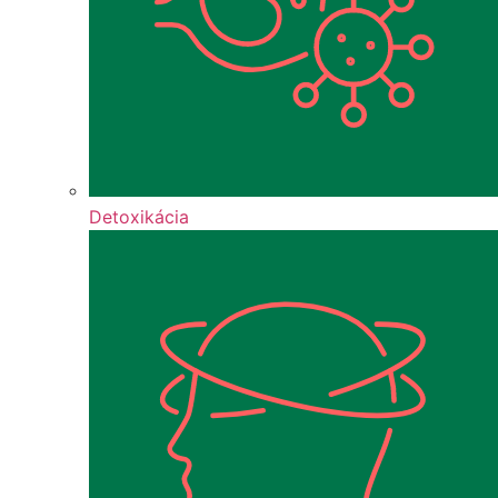
Detoxikácia