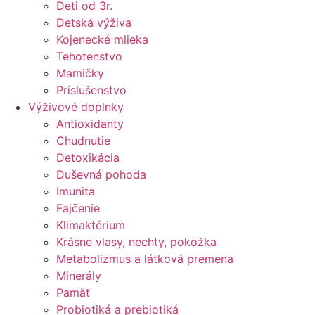
Deti od 3r.
Detská výživa
Kojenecké mlieka
Tehotenstvo
Mamičky
Príslušenstvo
Výživové doplnky
Antioxidanty
Chudnutie
Detoxikácia
Duševná pohoda
Imunita
Fajčenie
Klimaktérium
Krásne vlasy, nechty, pokožka
Metabolizmus a látková premena
Minerály
Pamäť
Probiotiká a prebiotiká