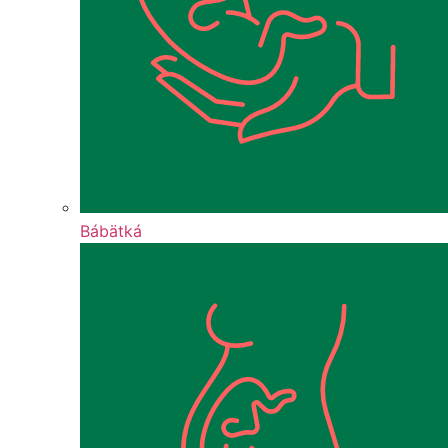
Bábätká