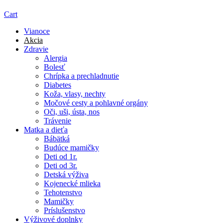
Cart
Vianoce
Akcia
Zdravie
Alergia
Bolesť
Chrípka a prechladnutie
Diabetes
Koža, vlasy, nechty
Močové cesty a pohlavné orgány
Oči, uši, ústa, nos
Trávenie
Matka a dieťa
Bábätká
Budúce mamičky
Deti od 1r.
Deti od 3r.
Detská výživa
Kojenecké mlieka
Tehotenstvo
Mamičky
Príslušenstvo
Výživové doplnky