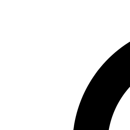
Preskočiť
na
obsah