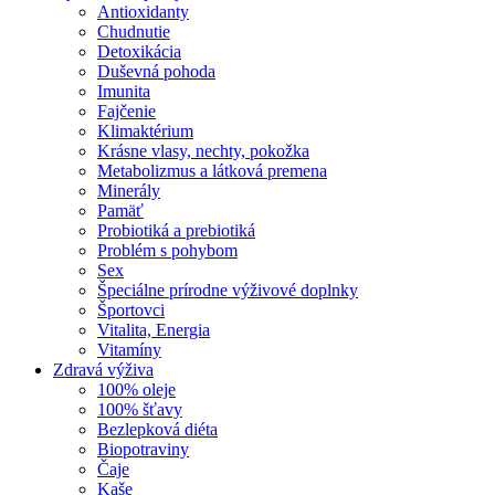
Antioxidanty
Chudnutie
Detoxikácia
Duševná pohoda
Imunita
Fajčenie
Klimaktérium
Krásne vlasy, nechty, pokožka
Metabolizmus a látková premena
Minerály
Pamäť
Probiotiká a prebiotiká
Problém s pohybom
Sex
Špeciálne prírodne výživové doplnky
Športovci
Vitalita, Energia
Vitamíny
Zdravá výživa
100% oleje
100% šťavy
Bezlepková diéta
Biopotraviny
Čaje
Kaše