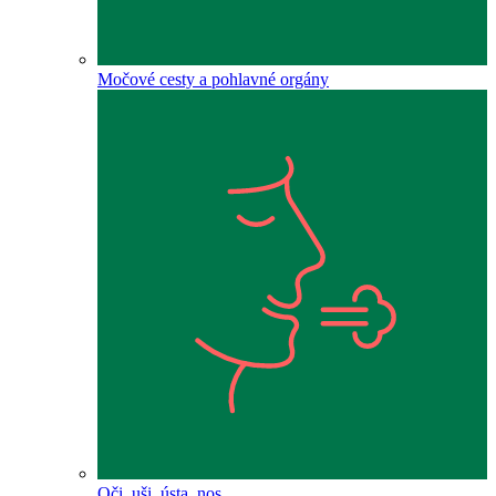
Močové cesty a pohlavné orgány
Oči, uši, ústa, nos