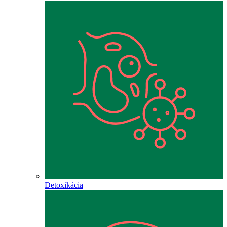
Detoxikácia