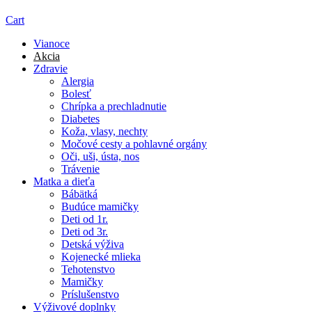
Cart
Vianoce
Akcia
Zdravie
Alergia
Bolesť
Chrípka a prechladnutie
Diabetes
Koža, vlasy, nechty
Močové cesty a pohlavné orgány
Oči, uši, ústa, nos
Trávenie
Matka a dieťa
Bábätká
Budúce mamičky
Deti od 1r.
Deti od 3r.
Detská výživa
Kojenecké mlieka
Tehotenstvo
Mamičky
Príslušenstvo
Výživové doplnky