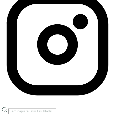
Products
search