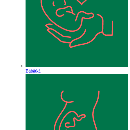
Bábätká