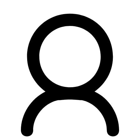
Preskočiť
na
obsah