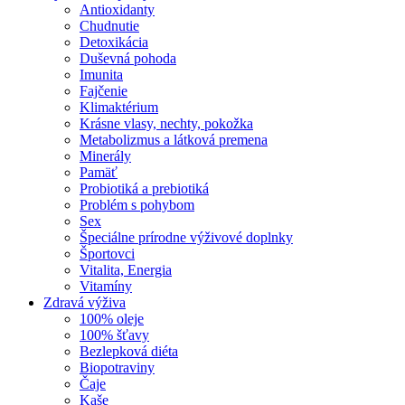
Antioxidanty
Chudnutie
Detoxikácia
Duševná pohoda
Imunita
Fajčenie
Klimaktérium
Krásne vlasy, nechty, pokožka
Metabolizmus a látková premena
Minerály
Pamäť
Probiotiká a prebiotiká
Problém s pohybom
Sex
Špeciálne prírodne výživové doplnky
Športovci
Vitalita, Energia
Vitamíny
Zdravá výživa
100% oleje
100% šťavy
Bezlepková diéta
Biopotraviny
Čaje
Kaše