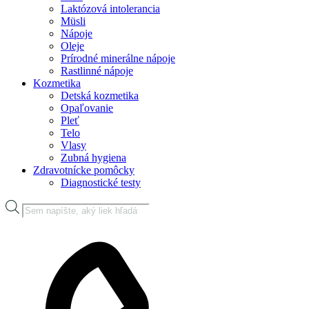
Laktózová intolerancia
Müsli
Nápoje
Oleje
Prírodné minerálne nápoje
Rastlinné nápoje
Kozmetika
Detská kozmetika
Opaľovanie
Pleť
Telo
Vlasy
Zubná hygiena
Zdravotnícke pomôcky
Diagnostické testy
Products
search