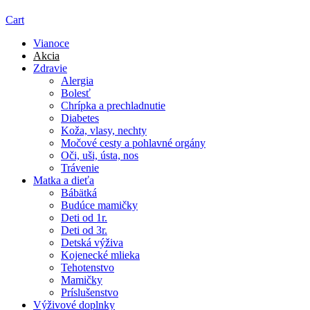
Cart
Vianoce
Akcia
Zdravie
Alergia
Bolesť
Chrípka a prechladnutie
Diabetes
Koža, vlasy, nechty
Močové cesty a pohlavné orgány
Oči, uši, ústa, nos
Trávenie
Matka a dieťa
Bábätká
Budúce mamičky
Deti od 1r.
Deti od 3r.
Detská výživa
Kojenecké mlieka
Tehotenstvo
Mamičky
Príslušenstvo
Výživové doplnky