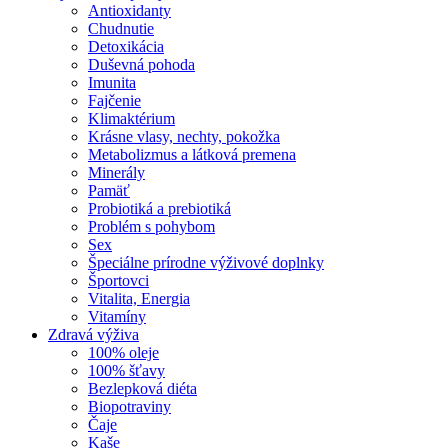
Antioxidanty
Chudnutie
Detoxikácia
Duševná pohoda
Imunita
Fajčenie
Klimaktérium
Krásne vlasy, nechty, pokožka
Metabolizmus a látková premena
Minerály
Pamäť
Probiotiká a prebiotiká
Problém s pohybom
Sex
Špeciálne prírodne výživové doplnky
Športovci
Vitalita, Energia
Vitamíny
Zdravá výživa
100% oleje
100% šťavy
Bezlepková diéta
Biopotraviny
Čaje
Kaše