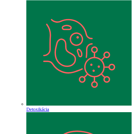
Detoxikácia