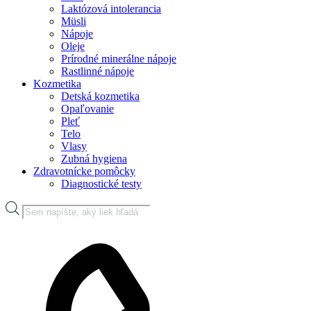
Laktózová intolerancia
Müsli
Nápoje
Oleje
Prírodné minerálne nápoje
Rastlinné nápoje
Kozmetika
Detská kozmetika
Opaľovanie
Pleť
Telo
Vlasy
Zubná hygiena
Zdravotnícke pomôcky
Diagnostické testy
Products
search