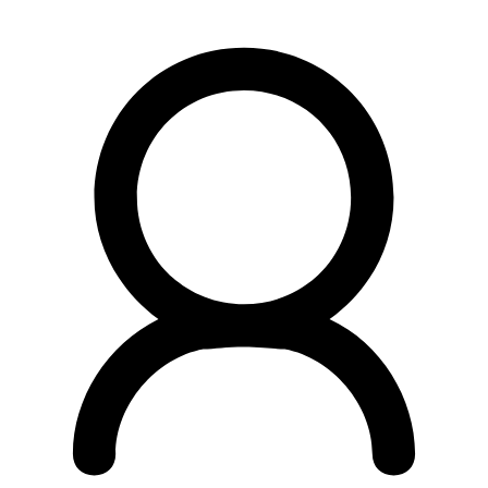
Preskočiť
na
obsah