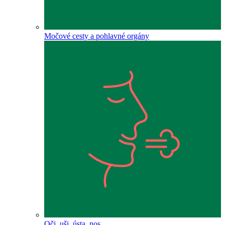
Močové cesty a pohlavné orgány
Oči, uši, ústa, nos