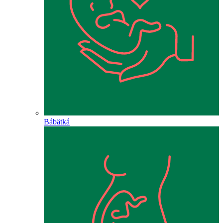
Bábätká