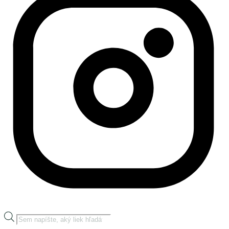
Products
search