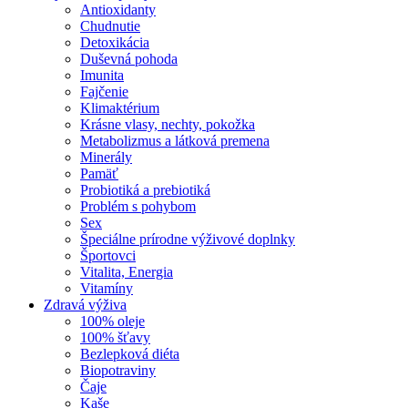
Antioxidanty
Chudnutie
Detoxikácia
Duševná pohoda
Imunita
Fajčenie
Klimaktérium
Krásne vlasy, nechty, pokožka
Metabolizmus a látková premena
Minerály
Pamäť
Probiotiká a prebiotiká
Problém s pohybom
Sex
Špeciálne prírodne výživové doplnky
Športovci
Vitalita, Energia
Vitamíny
Zdravá výživa
100% oleje
100% šťavy
Bezlepková diéta
Biopotraviny
Čaje
Kaše