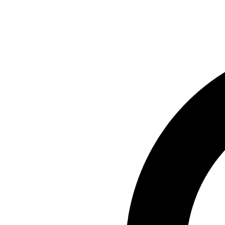
Preskočiť
na
obsah