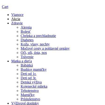
Cart
Vianoce
Akcia
Zdravie
Alergia
Bolesť
Chrípka a prechladnutie
Diabetes
Koža, vlasy, nechty
Močové cesty a pohlavné orgány
Oči, uši, ústa, nos
Trávenie
Matka a dieťa
Bábätká
Budúce mamičky
Deti od 1r.
Deti od 3r.
Detská výživa
Kojenecké mlieka
Tehotenstvo
Mamičky
Príslušenstvo
Výživové doplnky