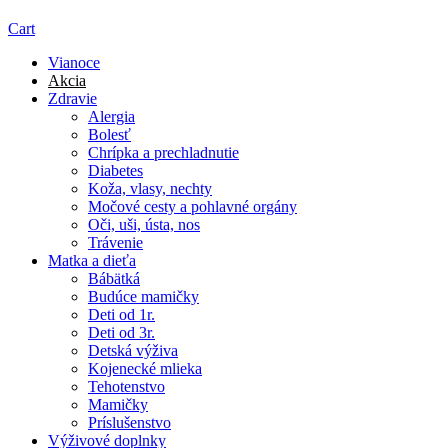
Cart
Vianoce
Akcia
Zdravie
Alergia
Bolesť
Chrípka a prechladnutie
Diabetes
Koža, vlasy, nechty
Močové cesty a pohlavné orgány
Oči, uši, ústa, nos
Trávenie
Matka a dieťa
Bábätká
Budúce mamičky
Deti od 1r.
Deti od 3r.
Detská výživa
Kojenecké mlieka
Tehotenstvo
Mamičky
Príslušenstvo
Výživové doplnky