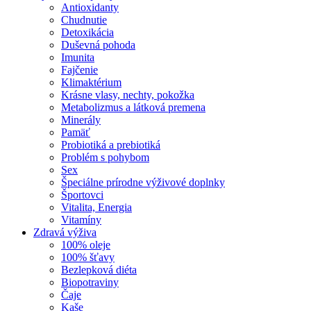
Antioxidanty
Chudnutie
Detoxikácia
Duševná pohoda
Imunita
Fajčenie
Klimaktérium
Krásne vlasy, nechty, pokožka
Metabolizmus a látková premena
Minerály
Pamäť
Probiotiká a prebiotiká
Problém s pohybom
Sex
Špeciálne prírodne výživové doplnky
Športovci
Vitalita, Energia
Vitamíny
Zdravá výživa
100% oleje
100% šťavy
Bezlepková diéta
Biopotraviny
Čaje
Kaše