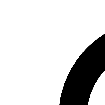
Preskočiť
na
obsah