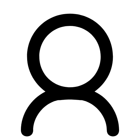
Preskočiť
na
obsah