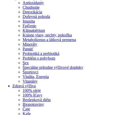
Antioxidanty
Chudnutie
Detoxikácia
Duševná pohoda
Imunita
Fajčenie
Klimaktérium
Krásne vlasy, nechty, pokožka
Metabolizmus a látková premena
Minerály
Pamäť
Probiotiká a prebiotiká
Problém s pohybom
Sex
Špeciálne prírodne výživové doplnky
Športovci
Vitalita, Energia
Vitamíny
Zdravá výživa
100% oleje
100% šťavy
Bezlepková diéta
Biopotraviny
Čaje
Kaše