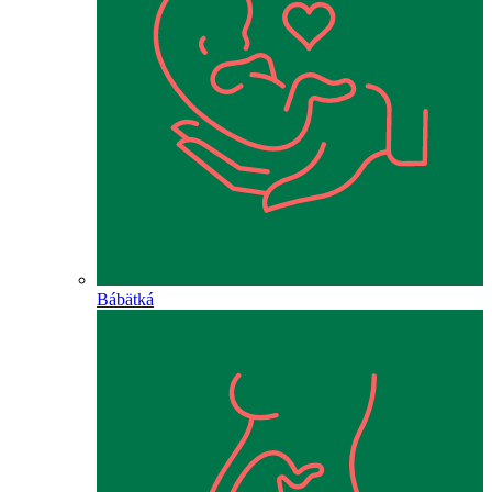
Bábätká