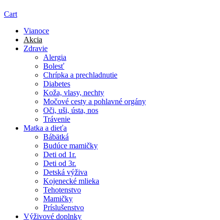
Cart
Vianoce
Akcia
Zdravie
Alergia
Bolesť
Chrípka a prechladnutie
Diabetes
Koža, vlasy, nechty
Močové cesty a pohlavné orgány
Oči, uši, ústa, nos
Trávenie
Matka a dieťa
Bábätká
Budúce mamičky
Deti od 1r.
Deti od 3r.
Detská výživa
Kojenecké mlieka
Tehotenstvo
Mamičky
Príslušenstvo
Výživové doplnky