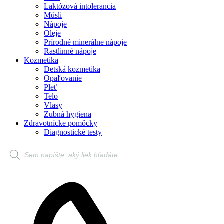
Laktózová intolerancia
Müsli
Nápoje
Oleje
Prírodné minerálne nápoje
Rastlinné nápoje
Kozmetika
Detská kozmetika
Opaľovanie
Pleť
Telo
Vlasy
Zubná hygiena
Zdravotnícke pomôcky
Diagnostické testy
Products
search