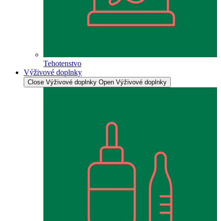
Tehotenstvo
Výživové doplnky
Close Výživové doplnky
Open Výživové doplnky