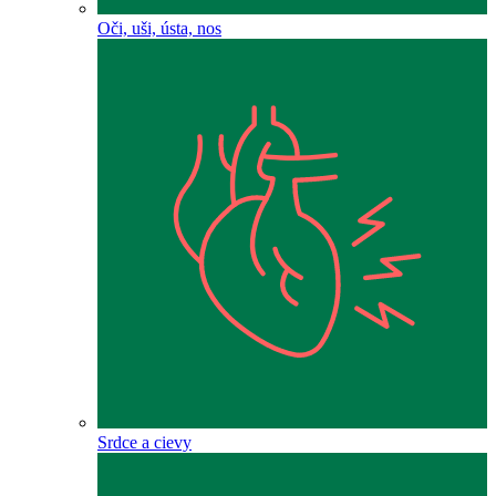
Oči, uši, ústa, nos
Srdce a cievy