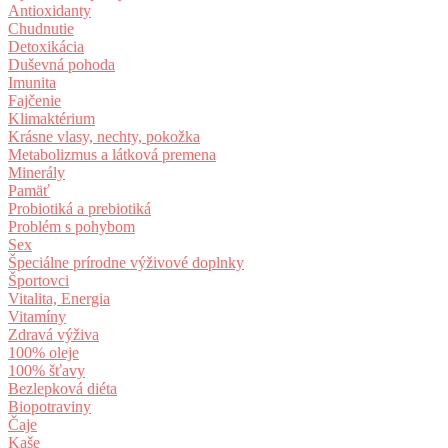
Antioxidanty
Chudnutie
Detoxikácia
Duševná pohoda
Imunita
Fajčenie
Klimaktérium
Krásne vlasy, nechty, pokožka
Metabolizmus a látková premena
Minerály
Pamäť
Probiotiká a prebiotiká
Problém s pohybom
Sex
Špeciálne prírodne výživové doplnky
Športovci
Vitalita, Energia
Vitamíny
Zdravá výživa
100% oleje
100% šťavy
Bezlepková diéta
Biopotraviny
Čaje
Kaše