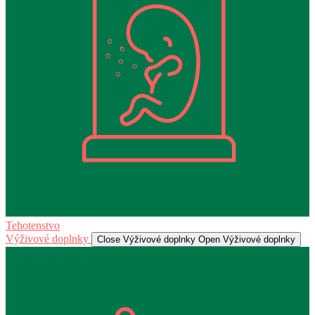
Tehotenstvo
Výživové doplnky
Close Výživové doplnky
Open Výživové doplnky