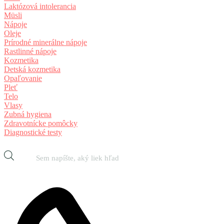
Laktózová intolerancia
Müsli
Nápoje
Oleje
Prírodné minerálne nápoje
Rastlinné nápoje
Kozmetika
Detská kozmetika
Opaľovanie
Pleť
Telo
Vlasy
Zubná hygiena
Zdravotnícke pomôcky
Diagnostické testy
Products
search