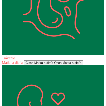
Trávenie
Matka a dieťa
Close Matka a dieťa
Open Matka a dieťa