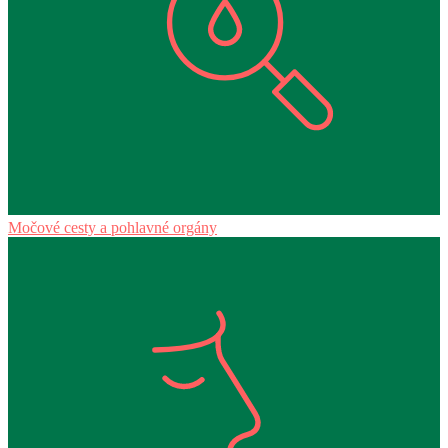
Močové cesty a pohlavné orgány