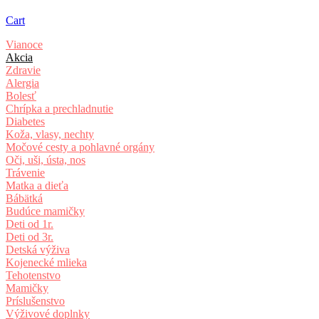
Cart
Vianoce
Akcia
Zdravie
Alergia
Bolesť
Chrípka a prechladnutie
Diabetes
Koža, vlasy, nechty
Močové cesty a pohlavné orgány
Oči, uši, ústa, nos
Trávenie
Matka a dieťa
Bábätká
Budúce mamičky
Deti od 1r.
Deti od 3r.
Detská výživa
Kojenecké mlieka
Tehotenstvo
Mamičky
Príslušenstvo
Výživové doplnky