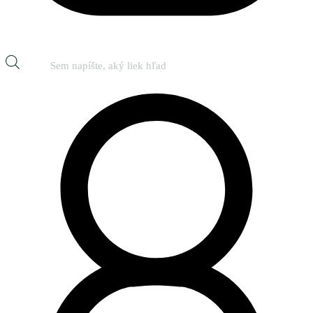
Products
search