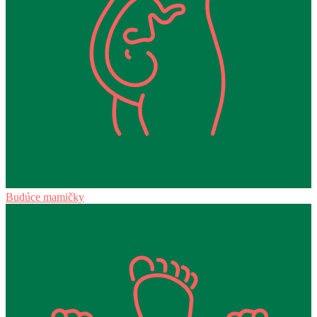
Budúce mamičky