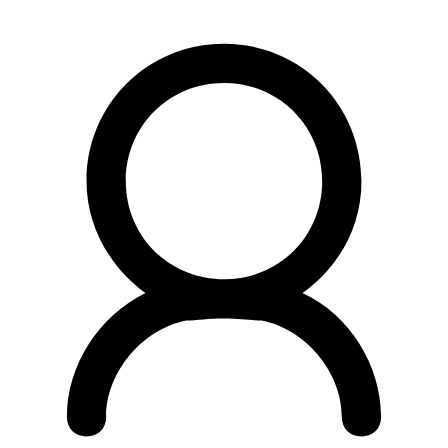
Preskočiť
na
obsah