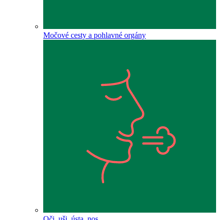
Močové cesty a pohlavné orgány
Oči, uši, ústa, nos