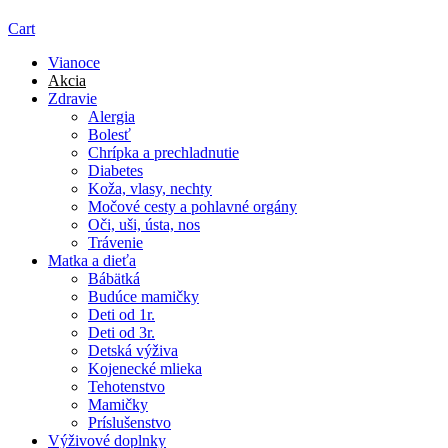
Cart
Vianoce
Akcia
Zdravie
Alergia
Bolesť
Chrípka a prechladnutie
Diabetes
Koža, vlasy, nechty
Močové cesty a pohlavné orgány
Oči, uši, ústa, nos
Trávenie
Matka a dieťa
Bábätká
Budúce mamičky
Deti od 1r.
Deti od 3r.
Detská výživa
Kojenecké mlieka
Tehotenstvo
Mamičky
Príslušenstvo
Výživové doplnky