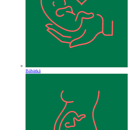
Bábätká