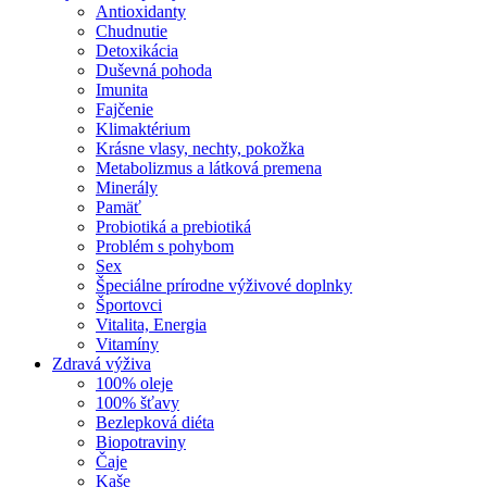
Antioxidanty
Chudnutie
Detoxikácia
Duševná pohoda
Imunita
Fajčenie
Klimaktérium
Krásne vlasy, nechty, pokožka
Metabolizmus a látková premena
Minerály
Pamäť
Probiotiká a prebiotiká
Problém s pohybom
Sex
Špeciálne prírodne výživové doplnky
Športovci
Vitalita, Energia
Vitamíny
Zdravá výživa
100% oleje
100% šťavy
Bezlepková diéta
Biopotraviny
Čaje
Kaše