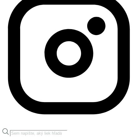
Products
search