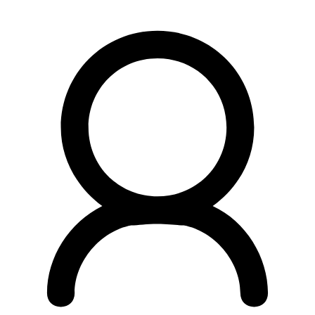
Preskočiť
na
obsah