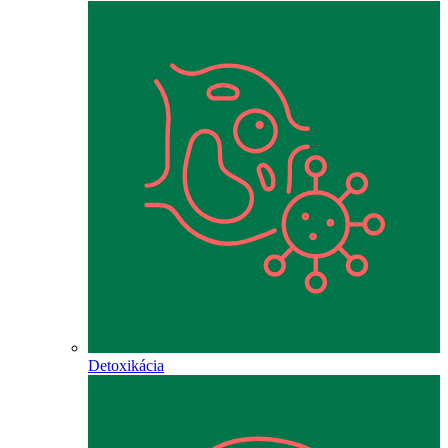
Detoxikácia