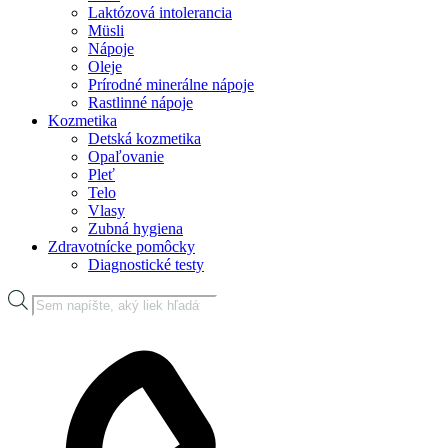
Laktózová intolerancia
Müsli
Nápoje
Oleje
Prírodné minerálne nápoje
Rastlinné nápoje
Kozmetika
Detská kozmetika
Opaľovanie
Pleť
Telo
Vlasy
Zubná hygiena
Zdravotnícke pomôcky
Diagnostické testy
Products
search