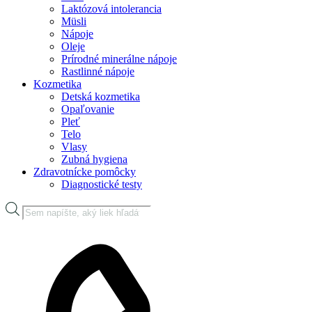
Laktózová intolerancia
Müsli
Nápoje
Oleje
Prírodné minerálne nápoje
Rastlinné nápoje
Kozmetika
Detská kozmetika
Opaľovanie
Pleť
Telo
Vlasy
Zubná hygiena
Zdravotnícke pomôcky
Diagnostické testy
Products
search