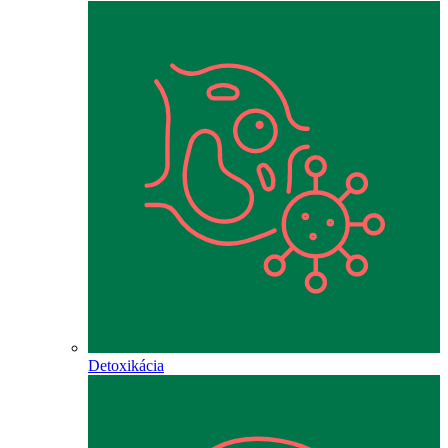
Detoxikácia