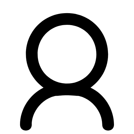
Preskočiť
na
obsah