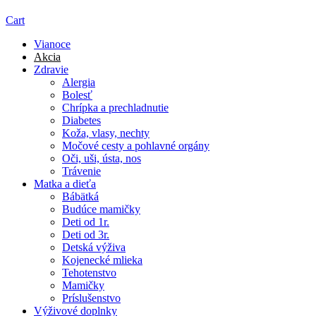
Cart
Vianoce
Akcia
Zdravie
Alergia
Bolesť
Chrípka a prechladnutie
Diabetes
Koža, vlasy, nechty
Močové cesty a pohlavné orgány
Oči, uši, ústa, nos
Trávenie
Matka a dieťa
Bábätká
Budúce mamičky
Deti od 1r.
Deti od 3r.
Detská výživa
Kojenecké mlieka
Tehotenstvo
Mamičky
Príslušenstvo
Výživové doplnky