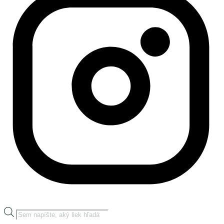
Products
search