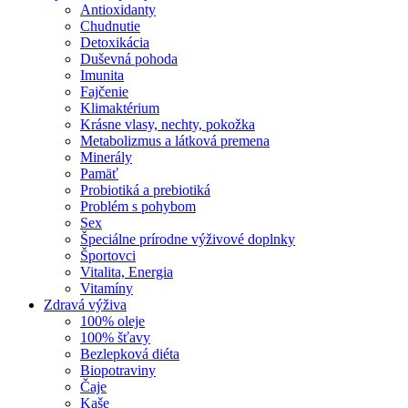
Antioxidanty
Chudnutie
Detoxikácia
Duševná pohoda
Imunita
Fajčenie
Klimaktérium
Krásne vlasy, nechty, pokožka
Metabolizmus a látková premena
Minerály
Pamäť
Probiotiká a prebiotiká
Problém s pohybom
Sex
Špeciálne prírodne výživové doplnky
Športovci
Vitalita, Energia
Vitamíny
Zdravá výživa
100% oleje
100% šťavy
Bezlepková diéta
Biopotraviny
Čaje
Kaše