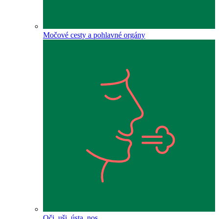
Močové cesty a pohlavné orgány
Oči, uši, ústa, nos