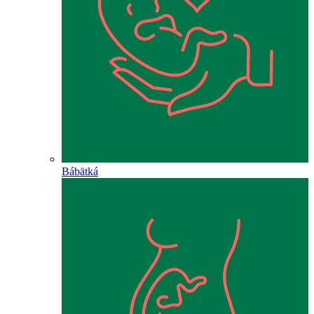
Bábätká