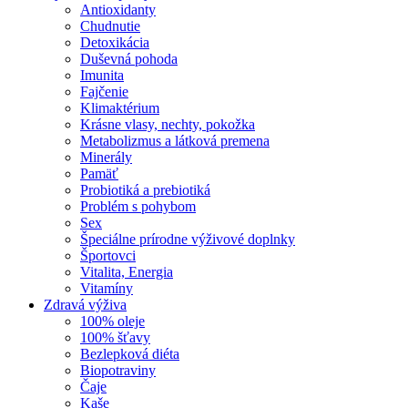
Antioxidanty
Chudnutie
Detoxikácia
Duševná pohoda
Imunita
Fajčenie
Klimaktérium
Krásne vlasy, nechty, pokožka
Metabolizmus a látková premena
Minerály
Pamäť
Probiotiká a prebiotiká
Problém s pohybom
Sex
Špeciálne prírodne výživové doplnky
Športovci
Vitalita, Energia
Vitamíny
Zdravá výživa
100% oleje
100% šťavy
Bezlepková diéta
Biopotraviny
Čaje
Kaše