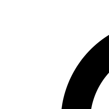
Preskočiť
na
obsah