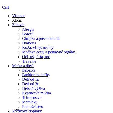
Cart
Vianoce
Akcia
Zdravie
Alergia
Bolesť
Chrípka a prechladnutie
Diabetes
Koža, vlasy, nechty
Močové cesty a pohlavné orgány
Oči, uši, ústa, nos
Trávenie
Matka a dieťa
Bábätká
Budúce mamičky
Deti od 1r.
Deti od 3r.
Detská výživa
Kojenecké mlieka
Tehotenstvo
Mamičky
Príslušenstvo
Výživové doplnky