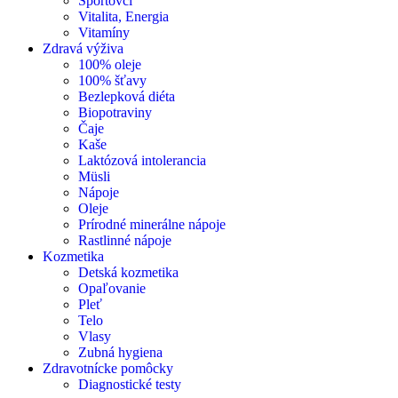
Športovci
Vitalita, Energia
Vitamíny
Zdravá výživa
100% oleje
100% šťavy
Bezlepková diéta
Biopotraviny
Čaje
Kaše
Laktózová intolerancia
Müsli
Nápoje
Oleje
Prírodné minerálne nápoje
Rastlinné nápoje
Kozmetika
Detská kozmetika
Opaľovanie
Pleť
Telo
Vlasy
Zubná hygiena
Zdravotnícke pomôcky
Diagnostické testy