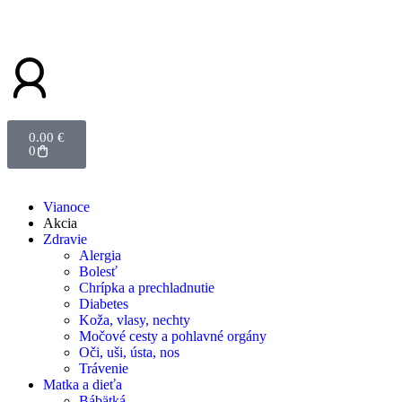
0.00
€
0
Vianoce
Akcia
Zdravie
Alergia
Bolesť
Chrípka a prechladnutie
Diabetes
Koža, vlasy, nechty
Močové cesty a pohlavné orgány
Oči, uši, ústa, nos
Trávenie
Matka a dieťa
Bábätká