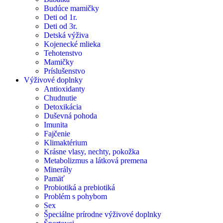
Budúce mamičky
Deti od 1r.
Deti od 3r.
Detská výživa
Kojenecké mlieka
Tehotenstvo
Mamičky
Príslušenstvo
Výživové doplnky
Antioxidanty
Chudnutie
Detoxikácia
Duševná pohoda
Imunita
Fajčenie
Klimaktérium
Krásne vlasy, nechty, pokožka
Metabolizmus a látková premena
Minerály
Pamäť
Probiotiká a prebiotiká
Problém s pohybom
Sex
Špeciálne prírodne výživové doplnky