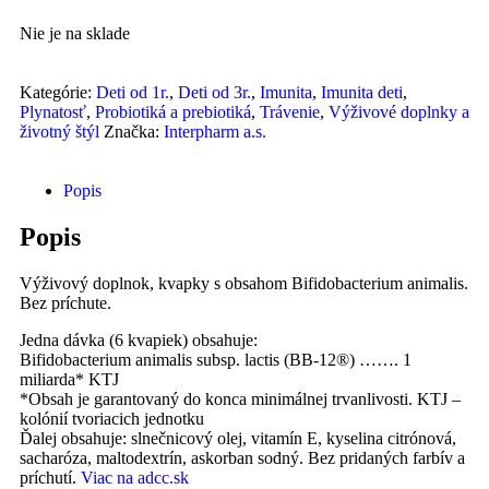
Nie je na sklade
Kategórie:
Deti od 1r.
,
Deti od 3r.
,
Imunita
,
Imunita deti
,
Plynatosť
,
Probiotiká a prebiotiká
,
Trávenie
,
Výživové doplnky a
životný štýl
Značka:
Interpharm a.s.
Popis
Popis
Výživový doplnok, kvapky s obsahom Bifidobacterium animalis.
Bez príchute.
Jedna dávka (6 kvapiek) obsahuje:
Bifidobacterium animalis subsp. lactis (BB-12®) ……. 1
miliarda* KTJ
*Obsah je garantovaný do konca minimálnej trvanlivosti. KTJ –
kolónií tvoriacich jednotku
Ďalej obsahuje: slnečnicový olej, vitamín E, kyselina citrónová,
sacharóza, maltodextrín, askorban sodný. Bez pridaných farbív a
príchutí.
Viac na adcc.sk