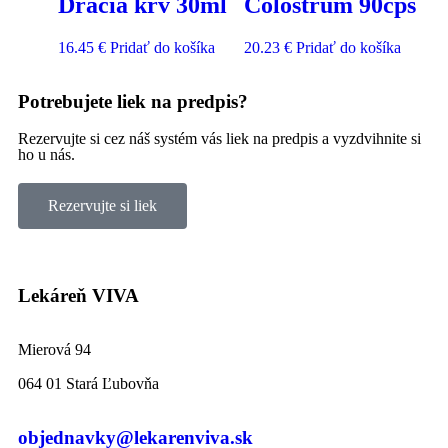
Dračia krv 30ml
Colostrum 90cps
16.45
€
Pridať do košíka
20.23
€
Pridať do košíka
Potrebujete liek na predpis?
Rezervujte si cez náš systém vás liek na predpis a vyzdvihnite si
ho u nás.
Rezervujte si liek
Lekáreň VIVA
Mierová 94
064 01 Stará Ľubovňa
objednavky@lekarenviva.sk