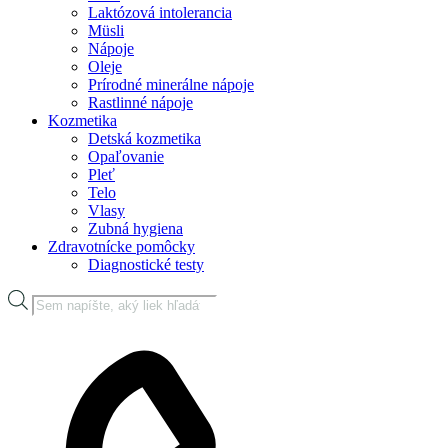
Laktózová intolerancia
Müsli
Nápoje
Oleje
Prírodné minerálne nápoje
Rastlinné nápoje
Kozmetika
Detská kozmetika
Opaľovanie
Pleť
Telo
Vlasy
Zubná hygiena
Zdravotnícke pomôcky
Diagnostické testy
Products
search