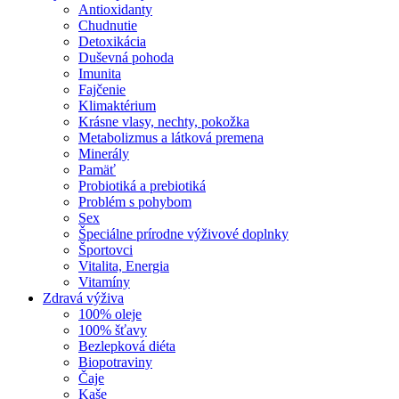
Antioxidanty
Chudnutie
Detoxikácia
Duševná pohoda
Imunita
Fajčenie
Klimaktérium
Krásne vlasy, nechty, pokožka
Metabolizmus a látková premena
Minerály
Pamäť
Probiotiká a prebiotiká
Problém s pohybom
Sex
Špeciálne prírodne výživové doplnky
Športovci
Vitalita, Energia
Vitamíny
Zdravá výživa
100% oleje
100% šťavy
Bezlepková diéta
Biopotraviny
Čaje
Kaše