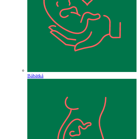
Bábätká