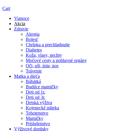
Cart
Vianoce
Akcia
Zdravie
Alergia
Bolesť
Chrípka a prechladnutie
Diabetes
Koža, vlasy, nechty
Močové cesty a pohlavné orgány
Oči, uši, ústa, nos
Trávenie
Matka a dieťa
Bábätká
Budúce mamičky
Deti od 1r.
Deti od 3r.
Detská výživa
Kojenecké mlieka
Tehotenstvo
Mamičky
Príslušenstvo
Výživové doplnky