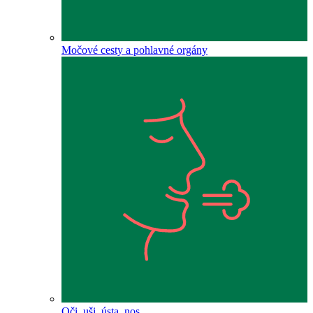
Močové cesty a pohlavné orgány
Oči, uši, ústa, nos