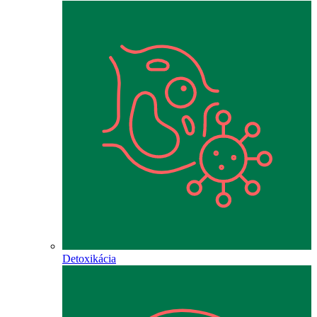
Detoxikácia