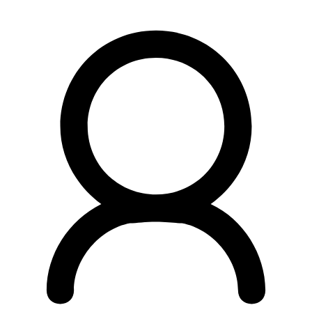
Preskočiť
na
obsah