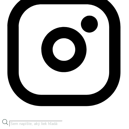
Products
search