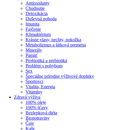
Antioxidanty
Chudnutie
Detoxikácia
Duševná pohoda
Imunita
Fajčenie
Klimaktérium
Krásne vlasy, nechty, pokožka
Metabolizmus a látková premena
Minerály
Pamäť
Probiotiká a prebiotiká
Problém s pohybom
Sex
Špeciálne prírodne výživové doplnky
Športovci
Vitalita, Energia
Vitamíny
Zdravá výživa
100% oleje
100% šťavy
Bezlepková diéta
Biopotraviny
Čaje
Kaše