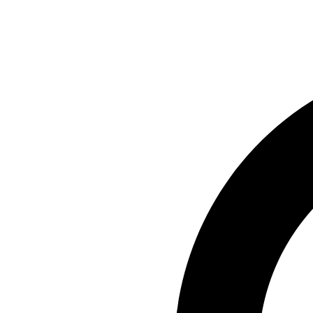
Preskočiť
na
obsah