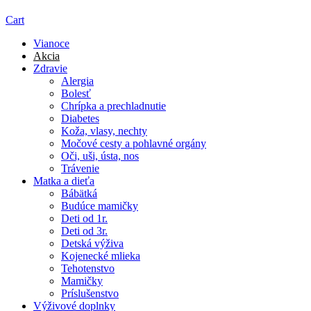
Cart
Vianoce
Akcia
Zdravie
Alergia
Bolesť
Chrípka a prechladnutie
Diabetes
Koža, vlasy, nechty
Močové cesty a pohlavné orgány
Oči, uši, ústa, nos
Trávenie
Matka a dieťa
Bábätká
Budúce mamičky
Deti od 1r.
Deti od 3r.
Detská výživa
Kojenecké mlieka
Tehotenstvo
Mamičky
Príslušenstvo
Výživové doplnky