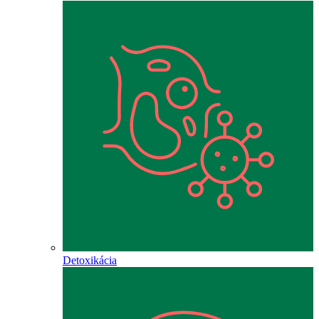
Detoxikácia