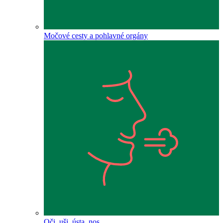
Močové cesty a pohlavné orgány
Oči, uši, ústa, nos