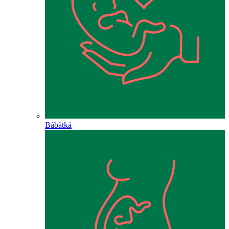
Bábätká