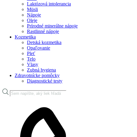
Laktózová intolerancia
Müsli
Nápoje
Oleje
Prírodné minerálne nápoje
Rastlinné nápoje
Kozmetika
Detská kozmetika
Opaľovanie
Pleť
Telo
Vlasy
Zubná hygiena
Zdravotnícke pomôcky
Diagnostické testy
Products
search