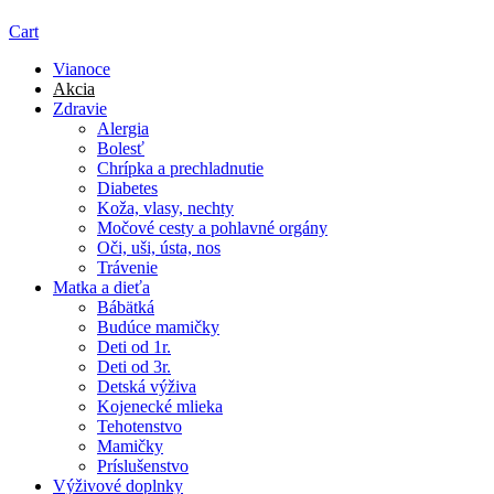
Cart
Vianoce
Akcia
Zdravie
Alergia
Bolesť
Chrípka a prechladnutie
Diabetes
Koža, vlasy, nechty
Močové cesty a pohlavné orgány
Oči, uši, ústa, nos
Trávenie
Matka a dieťa
Bábätká
Budúce mamičky
Deti od 1r.
Deti od 3r.
Detská výživa
Kojenecké mlieka
Tehotenstvo
Mamičky
Príslušenstvo
Výživové doplnky