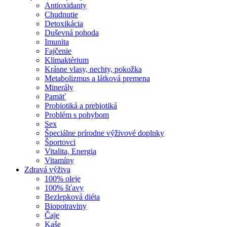
Antioxidanty
Chudnutie
Detoxikácia
Duševná pohoda
Imunita
Fajčenie
Klimaktérium
Krásne vlasy, nechty, pokožka
Metabolizmus a látková premena
Minerály
Pamäť
Probiotiká a prebiotiká
Problém s pohybom
Sex
Špeciálne prírodne výživové doplnky
Športovci
Vitalita, Energia
Vitamíny
Zdravá výživa
100% oleje
100% šťavy
Bezlepková diéta
Biopotraviny
Čaje
Kaše