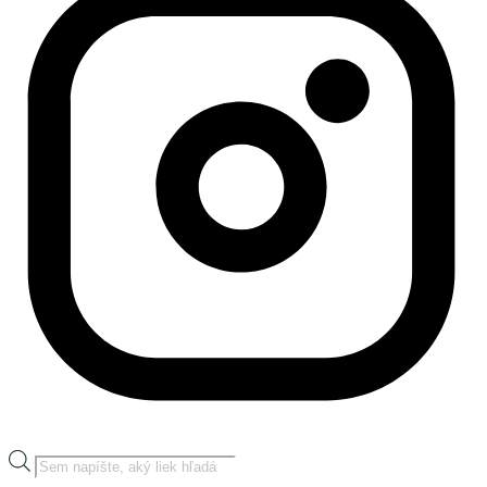
Products
search