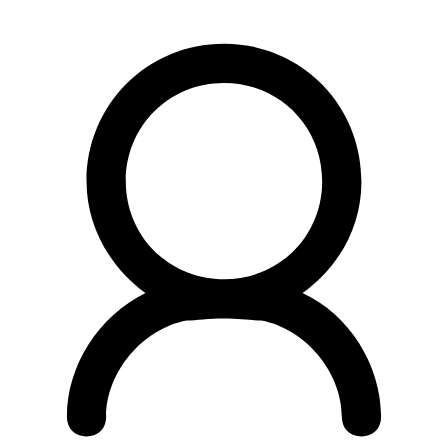
Preskočiť
na
obsah