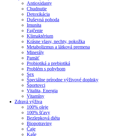
Antioxidanty
Chudnutie
Detoxikácia
Duševná pohoda
Imunita
Fajčenie
Klimaktérium
Krásne vlasy, nechty, pokožka
Metabolizmus a látková premena
Minerály
Pamäť
Probiotiká a prebiotiká
Problém s pohybom
Sex
Špeciálne prírodne výživové doplnky
Športovci
Vitalita, Energia
Vitamíny
Zdravá výživa
100% oleje
100% šťavy
Bezlepková diéta
Biopotraviny
Čaje
Kaše