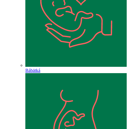
Bábätká