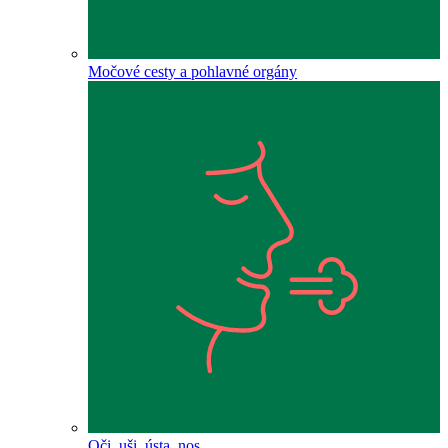
Močové cesty a pohlavné orgány
Oči, uši, ústa, nos