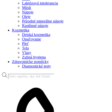
Laktózová intolerancia
Müsli
Nápoje
Oleje
Prírodné minerálne nápoje
Rastlinné nápoje
Kozmetika
Detská kozmetika
Opaľovanie
Pleť
Telo
Vlasy
Zubná hygiena
Zdravotnícke pomôcky
Diagnostické testy
Products
search