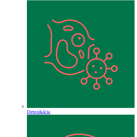
Detoxikácia