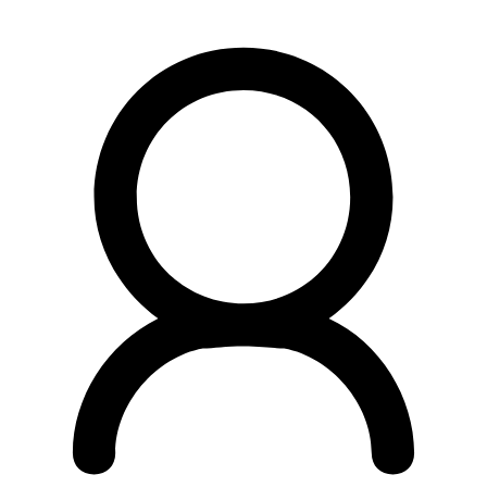
Preskočiť
na
obsah