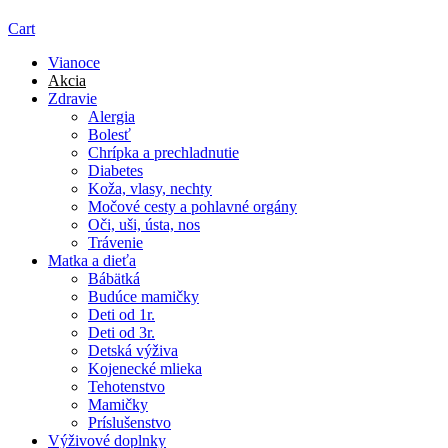
Cart
Vianoce
Akcia
Zdravie
Alergia
Bolesť
Chrípka a prechladnutie
Diabetes
Koža, vlasy, nechty
Močové cesty a pohlavné orgány
Oči, uši, ústa, nos
Trávenie
Matka a dieťa
Bábätká
Budúce mamičky
Deti od 1r.
Deti od 3r.
Detská výživa
Kojenecké mlieka
Tehotenstvo
Mamičky
Príslušenstvo
Výživové doplnky