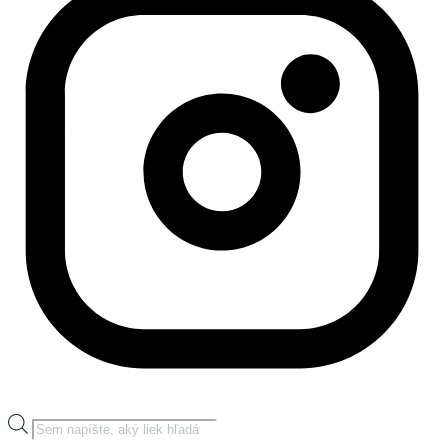
Products
search