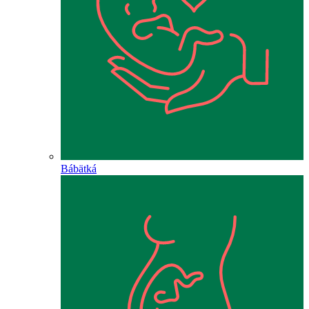
Bábätká