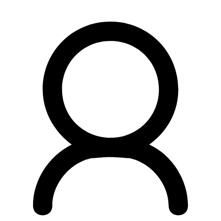
Preskočiť
na
obsah