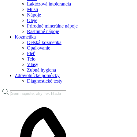
Laktózová intolerancia
Müsli
Nápoje
Oleje
Prírodné minerálne nápoje
Rastlinné nápoje
Kozmetika
Detská kozmetika
Opaľovanie
Pleť
Telo
Vlasy
Zubná hygiena
Zdravotnícke pomôcky
Diagnostické testy
Products
search