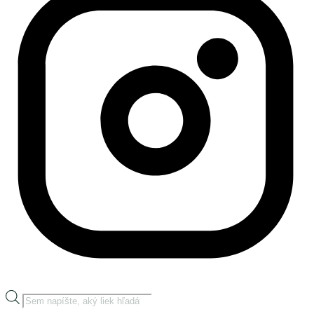
Products
search