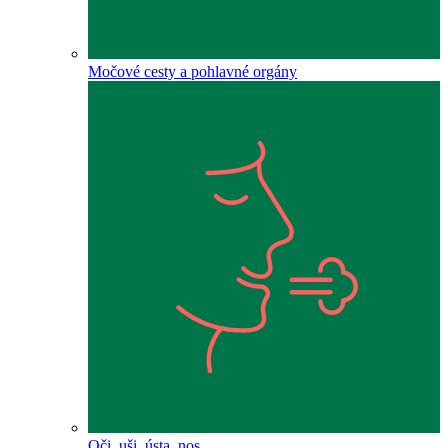
Močové cesty a pohlavné orgány
Oči, uši, ústa, nos