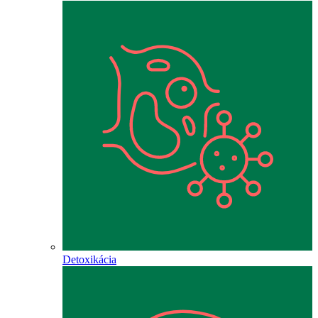
Detoxikácia