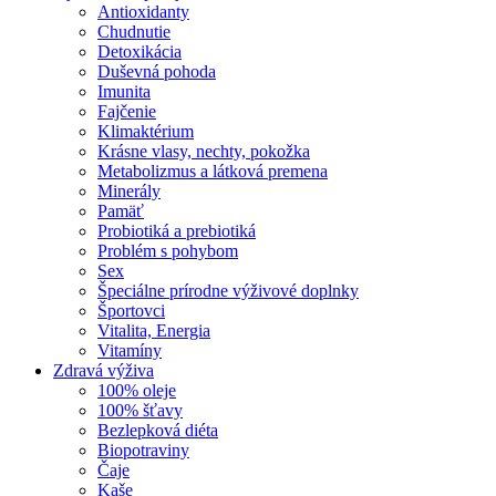
Antioxidanty
Chudnutie
Detoxikácia
Duševná pohoda
Imunita
Fajčenie
Klimaktérium
Krásne vlasy, nechty, pokožka
Metabolizmus a látková premena
Minerály
Pamäť
Probiotiká a prebiotiká
Problém s pohybom
Sex
Špeciálne prírodne výživové doplnky
Športovci
Vitalita, Energia
Vitamíny
Zdravá výživa
100% oleje
100% šťavy
Bezlepková diéta
Biopotraviny
Čaje
Kaše