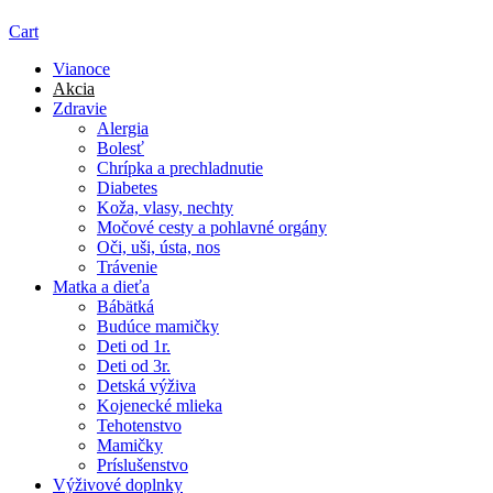
Cart
Vianoce
Akcia
Zdravie
Alergia
Bolesť
Chrípka a prechladnutie
Diabetes
Koža, vlasy, nechty
Močové cesty a pohlavné orgány
Oči, uši, ústa, nos
Trávenie
Matka a dieťa
Bábätká
Budúce mamičky
Deti od 1r.
Deti od 3r.
Detská výživa
Kojenecké mlieka
Tehotenstvo
Mamičky
Príslušenstvo
Výživové doplnky