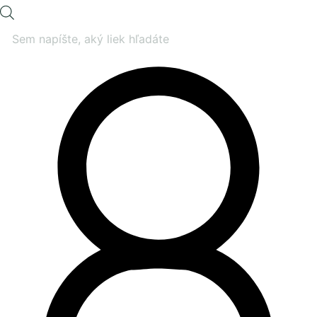
Products
search