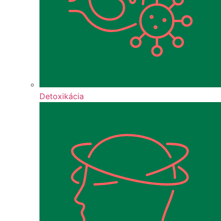
Detoxikácia