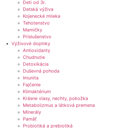
Deti od 3r.
Detská výživa
Kojenecké mlieka
Tehotenstvo
Mamičky
Príslušenstvo
Výživové doplnky
Antioxidanty
Chudnutie
Detoxikácia
Duševná pohoda
Imunita
Fajčenie
Klimaktérium
Krásne vlasy, nechty, pokožka
Metabolizmus a látková premena
Minerály
Pamäť
Probiotiká a prebiotiká