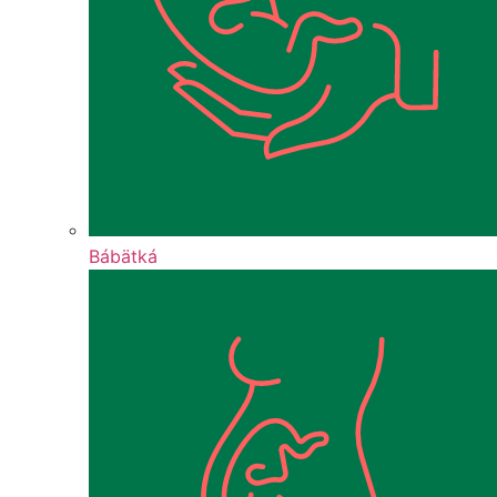
Bábätká