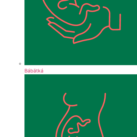
Bábätká