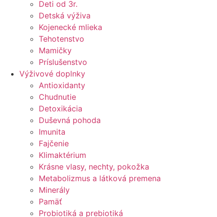
Deti od 3r.
Detská výživa
Kojenecké mlieka
Tehotenstvo
Mamičky
Príslušenstvo
Výživové doplnky
Antioxidanty
Chudnutie
Detoxikácia
Duševná pohoda
Imunita
Fajčenie
Klimaktérium
Krásne vlasy, nechty, pokožka
Metabolizmus a látková premena
Minerály
Pamäť
Probiotiká a prebiotiká