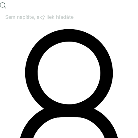
Products
search