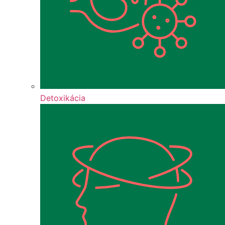
Detoxikácia