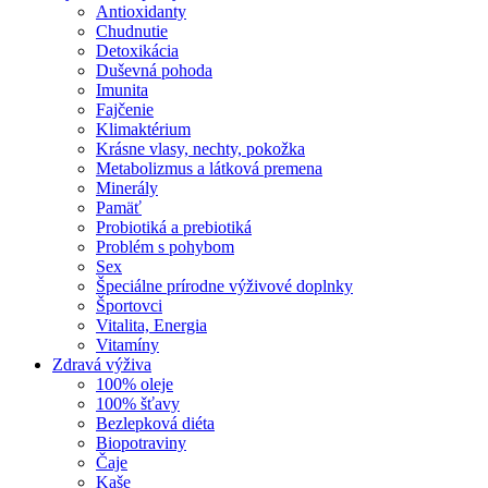
Antioxidanty
Chudnutie
Detoxikácia
Duševná pohoda
Imunita
Fajčenie
Klimaktérium
Krásne vlasy, nechty, pokožka
Metabolizmus a látková premena
Minerály
Pamäť
Probiotiká a prebiotiká
Problém s pohybom
Sex
Špeciálne prírodne výživové doplnky
Športovci
Vitalita, Energia
Vitamíny
Zdravá výživa
100% oleje
100% šťavy
Bezlepková diéta
Biopotraviny
Čaje
Kaše