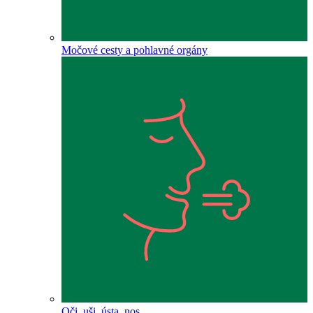
Močové cesty a pohlavné orgány
Oči, uši, ústa, nos