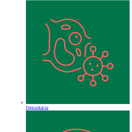
Detoxikácia