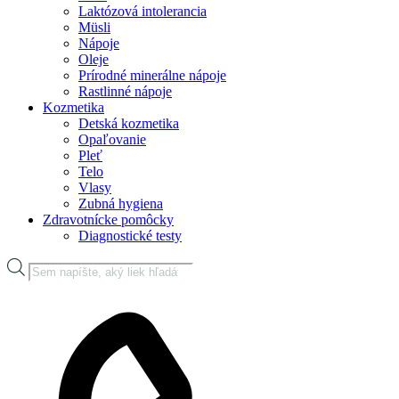
Laktózová intolerancia
Müsli
Nápoje
Oleje
Prírodné minerálne nápoje
Rastlinné nápoje
Kozmetika
Detská kozmetika
Opaľovanie
Pleť
Telo
Vlasy
Zubná hygiena
Zdravotnícke pomôcky
Diagnostické testy
Products
search