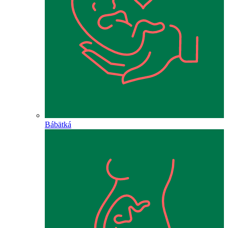
Bábätká