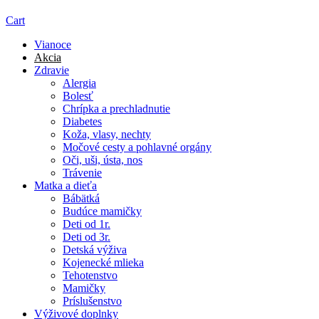
Cart
Vianoce
Akcia
Zdravie
Alergia
Bolesť
Chrípka a prechladnutie
Diabetes
Koža, vlasy, nechty
Močové cesty a pohlavné orgány
Oči, uši, ústa, nos
Trávenie
Matka a dieťa
Bábätká
Budúce mamičky
Deti od 1r.
Deti od 3r.
Detská výživa
Kojenecké mlieka
Tehotenstvo
Mamičky
Príslušenstvo
Výživové doplnky