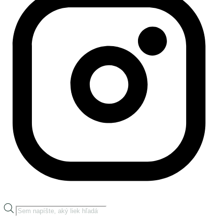
Products
search