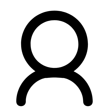
Preskočiť
na
obsah