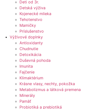
Deti od 3r.
Detská výživa
Kojenecké mlieka
Tehotenstvo
Mamičky
Príslušenstvo
Výživové doplnky
Antioxidanty
Chudnutie
Detoxikácia
Duševná pohoda
Imunita
Fajčenie
Klimaktérium
Krásne vlasy, nechty, pokožka
Metabolizmus a látková premena
Minerály
Pamäť
Probiotiká a prebiotiká