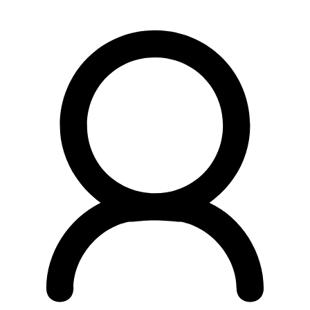
Preskočiť
na
obsah