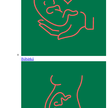
Bábätká