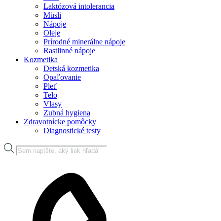
Laktózová intolerancia
Müsli
Nápoje
Oleje
Prírodné minerálne nápoje
Rastlinné nápoje
Kozmetika
Detská kozmetika
Opaľovanie
Pleť
Telo
Vlasy
Zubná hygiena
Zdravotnícke pomôcky
Diagnostické testy
Products
search