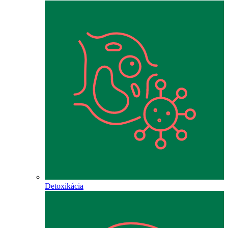
Detoxikácia