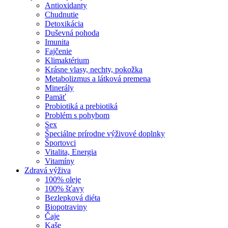
Antioxidanty
Chudnutie
Detoxikácia
Duševná pohoda
Imunita
Fajčenie
Klimaktérium
Krásne vlasy, nechty, pokožka
Metabolizmus a látková premena
Minerály
Pamäť
Probiotiká a prebiotiká
Problém s pohybom
Sex
Špeciálne prírodne výživové doplnky
Športovci
Vitalita, Energia
Vitamíny
Zdravá výživa
100% oleje
100% šťavy
Bezlepková diéta
Biopotraviny
Čaje
Kaše