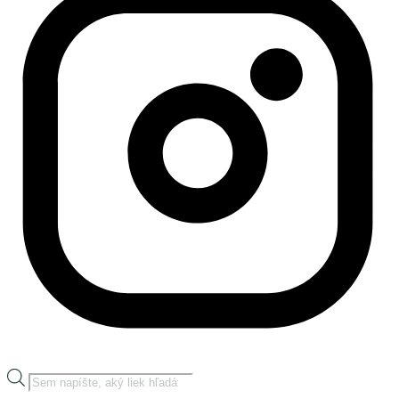
Products
search