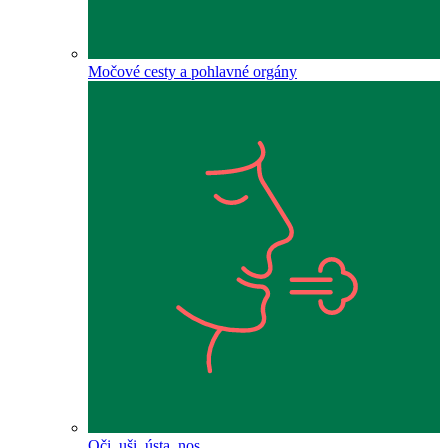
Močové cesty a pohlavné orgány
Oči, uši, ústa, nos