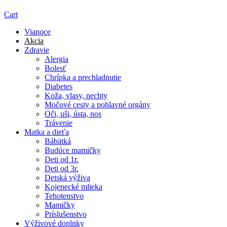
Cart
Vianoce
Akcia
Zdravie
Alergia
Bolesť
Chrípka a prechladnutie
Diabetes
Koža, vlasy, nechty
Močové cesty a pohlavné orgány
Oči, uši, ústa, nos
Trávenie
Matka a dieťa
Bábätká
Budúce mamičky
Deti od 1r.
Deti od 3r.
Detská výživa
Kojenecké mlieka
Tehotenstvo
Mamičky
Príslušenstvo
Výživové doplnky