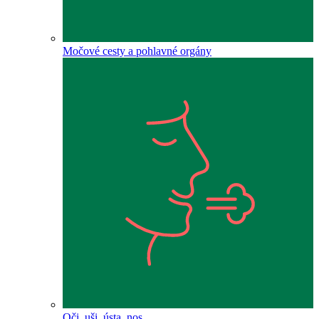
Močové cesty a pohlavné orgány
Oči, uši, ústa, nos