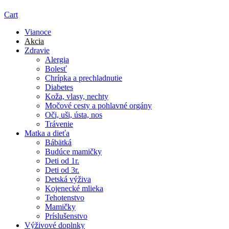
Cart
Vianoce
Akcia
Zdravie
Alergia
Bolesť
Chrípka a prechladnutie
Diabetes
Koža, vlasy, nechty
Močové cesty a pohlavné orgány
Oči, uši, ústa, nos
Trávenie
Matka a dieťa
Bábätká
Budúce mamičky
Deti od 1r.
Deti od 3r.
Detská výživa
Kojenecké mlieka
Tehotenstvo
Mamičky
Príslušenstvo
Výživové doplnky