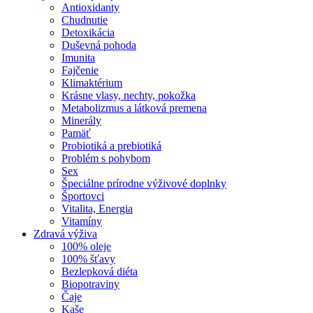
Antioxidanty
Chudnutie
Detoxikácia
Duševná pohoda
Imunita
Fajčenie
Klimaktérium
Krásne vlasy, nechty, pokožka
Metabolizmus a látková premena
Minerály
Pamäť
Probiotiká a prebiotiká
Problém s pohybom
Sex
Špeciálne prírodne výživové doplnky
Športovci
Vitalita, Energia
Vitamíny
Zdravá výživa
100% oleje
100% šťavy
Bezlepková diéta
Biopotraviny
Čaje
Kaše