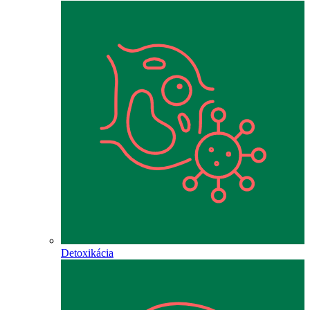
Detoxikácia