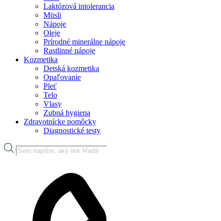
Laktózová intolerancia
Müsli
Nápoje
Oleje
Prírodné minerálne nápoje
Rastlinné nápoje
Kozmetika
Detská kozmetika
Opaľovanie
Pleť
Telo
Vlasy
Zubná hygiena
Zdravotnícke pomôcky
Diagnostické testy
Products
search