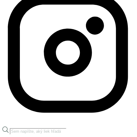
Products
search