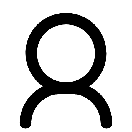
Preskočiť
na
obsah