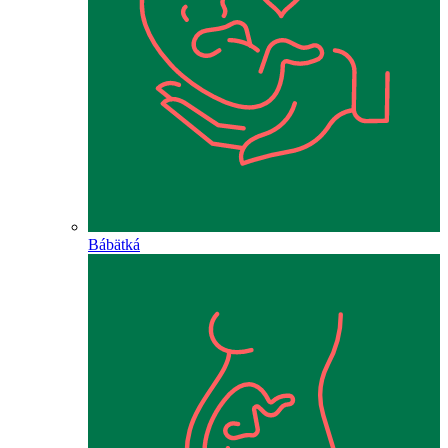
Bábätká