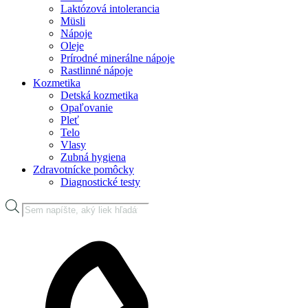
Laktózová intolerancia
Müsli
Nápoje
Oleje
Prírodné minerálne nápoje
Rastlinné nápoje
Kozmetika
Detská kozmetika
Opaľovanie
Pleť
Telo
Vlasy
Zubná hygiena
Zdravotnícke pomôcky
Diagnostické testy
Products
search