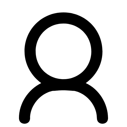
Preskočiť
na
obsah