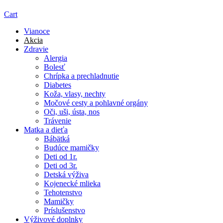
Cart
Vianoce
Akcia
Zdravie
Alergia
Bolesť
Chrípka a prechladnutie
Diabetes
Koža, vlasy, nechty
Močové cesty a pohlavné orgány
Oči, uši, ústa, nos
Trávenie
Matka a dieťa
Bábätká
Budúce mamičky
Deti od 1r.
Deti od 3r.
Detská výživa
Kojenecké mlieka
Tehotenstvo
Mamičky
Príslušenstvo
Výživové doplnky