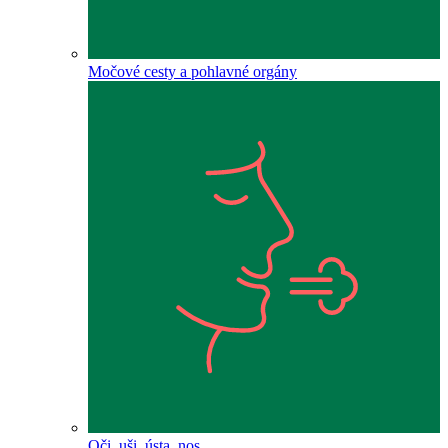
Močové cesty a pohlavné orgány
Oči, uši, ústa, nos