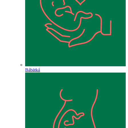
Bábätká