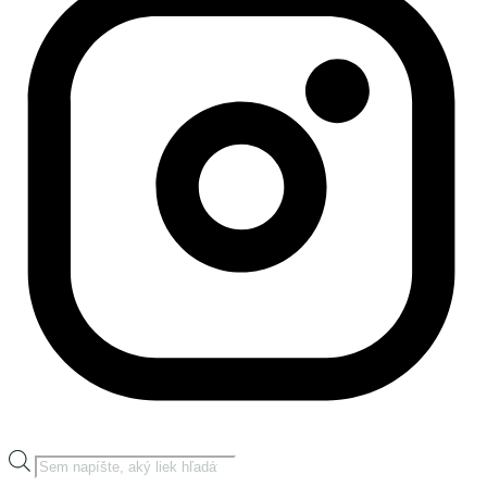
Products
search