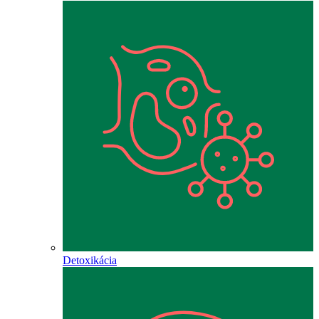
Detoxikácia