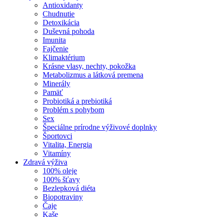
Antioxidanty
Chudnutie
Detoxikácia
Duševná pohoda
Imunita
Fajčenie
Klimaktérium
Krásne vlasy, nechty, pokožka
Metabolizmus a látková premena
Minerály
Pamäť
Probiotiká a prebiotiká
Problém s pohybom
Sex
Špeciálne prírodne výživové doplnky
Športovci
Vitalita, Energia
Vitamíny
Zdravá výživa
100% oleje
100% šťavy
Bezlepková diéta
Biopotraviny
Čaje
Kaše