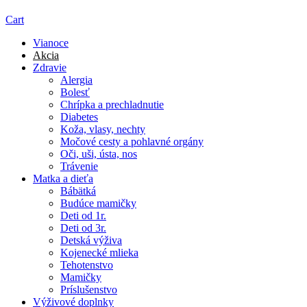
Cart
Vianoce
Akcia
Zdravie
Alergia
Bolesť
Chrípka a prechladnutie
Diabetes
Koža, vlasy, nechty
Močové cesty a pohlavné orgány
Oči, uši, ústa, nos
Trávenie
Matka a dieťa
Bábätká
Budúce mamičky
Deti od 1r.
Deti od 3r.
Detská výživa
Kojenecké mlieka
Tehotenstvo
Mamičky
Príslušenstvo
Výživové doplnky