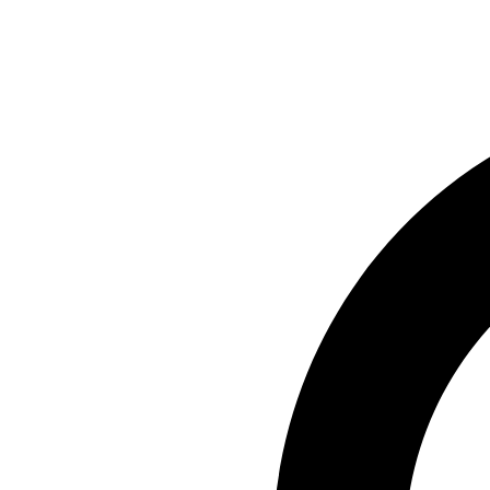
Preskočiť
na
obsah