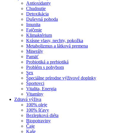
Antioxidanty
Chudnutie
Detoxikácia
Duševná pohoda
Imunita
Fajčenie
Klimaktérium
Krásne vlasy, nechty, pokožka
Metabolizmus a látková premena
Minerály
Pamäť
Probiotiká a prebiotiká
Problém s pohybom
Sex
Špeciálne prírodne výživové doplnky
Športovci
Vitalita, Energia
Vitamíny
Zdravá výživa
100% oleje
100% šťavy
Bezlepková diéta
Biopotraviny
Čaje
Kaše