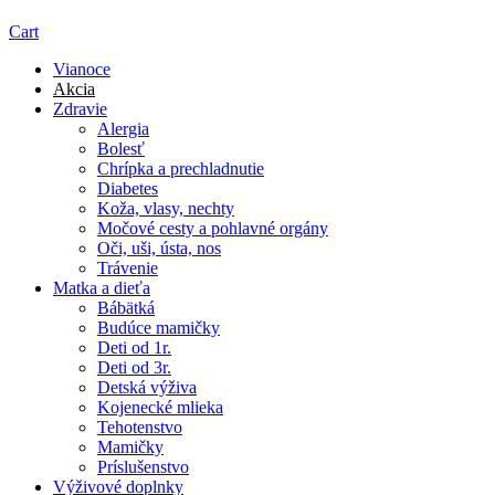
Cart
Vianoce
Akcia
Zdravie
Alergia
Bolesť
Chrípka a prechladnutie
Diabetes
Koža, vlasy, nechty
Močové cesty a pohlavné orgány
Oči, uši, ústa, nos
Trávenie
Matka a dieťa
Bábätká
Budúce mamičky
Deti od 1r.
Deti od 3r.
Detská výživa
Kojenecké mlieka
Tehotenstvo
Mamičky
Príslušenstvo
Výživové doplnky