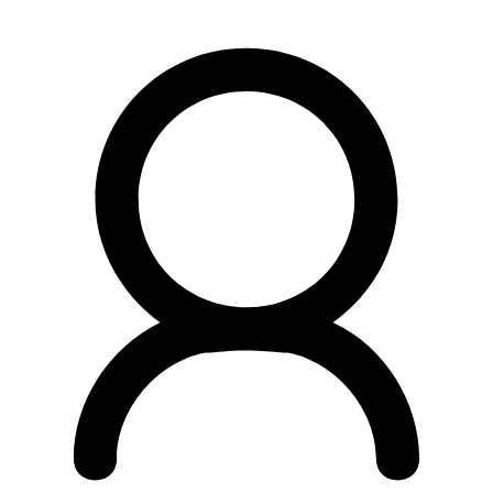
Preskočiť
na
obsah