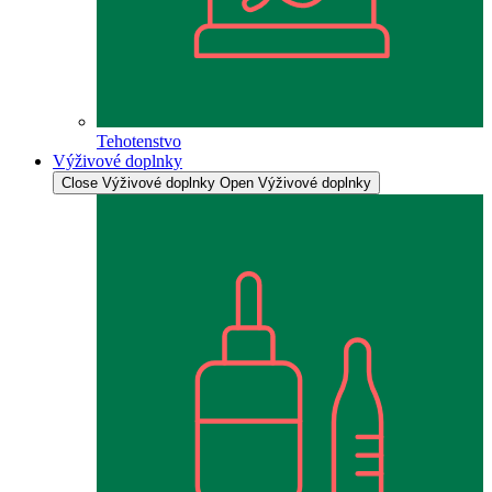
Tehotenstvo
Výživové doplnky
Close Výživové doplnky
Open Výživové doplnky