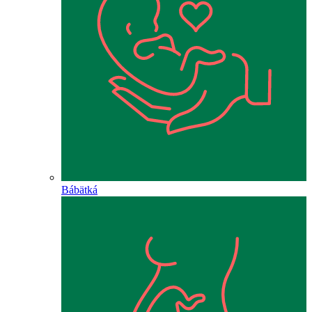
Bábätká