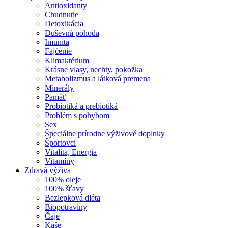
Antioxidanty
Chudnutie
Detoxikácia
Duševná pohoda
Imunita
Fajčenie
Klimaktérium
Krásne vlasy, nechty, pokožka
Metabolizmus a látková premena
Minerály
Pamäť
Probiotiká a prebiotiká
Problém s pohybom
Sex
Špeciálne prírodne výživové doplnky
Športovci
Vitalita, Energia
Vitamíny
Zdravá výživa
100% oleje
100% šťavy
Bezlepková diéta
Biopotraviny
Čaje
Kaše