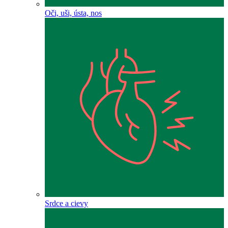
Oči, uši, ústa, nos
Srdce a cievy