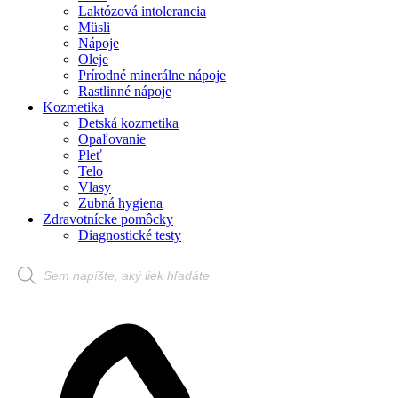
Laktózová intolerancia
Müsli
Nápoje
Oleje
Prírodné minerálne nápoje
Rastlinné nápoje
Kozmetika
Detská kozmetika
Opaľovanie
Pleť
Telo
Vlasy
Zubná hygiena
Zdravotnícke pomôcky
Diagnostické testy
Products
search