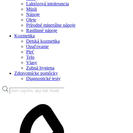
Laktózová intolerancia
Müsli
Nápoje
Oleje
Prírodné minerálne nápoje
Rastlinné nápoje
Kozmetika
Detská kozmetika
Opaľovanie
Pleť
Telo
Vlasy
Zubná hygiena
Zdravotnícke pomôcky
Diagnostické testy
Products
search