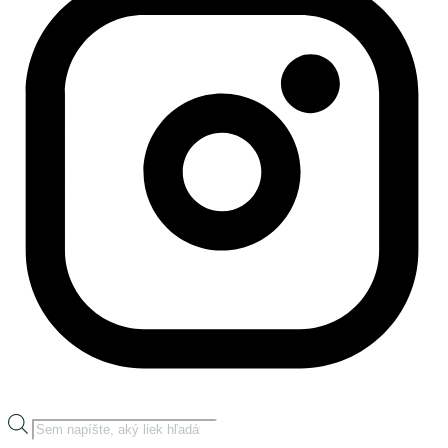
Products
search