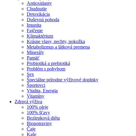
Antioxidanty
Chudnutie
Detoxikácia
Duševná pohoda
Imunita
Fajčenie
Klimaktérium
Krásne vlasy, nechty, pokožka
Metabolizmus a látková premena
Minerály
Pamäť
Probiotiká a prebiotiká
Problém s pohybom
Sex
Špeciálne prírodne výživové doplnky
Športovci
Vitalita, Energia
Vitamíny
Zdravá výživa
100% oleje
100% šťavy
Bezlepková diéta
Biopotraviny
Čaje
Kaše