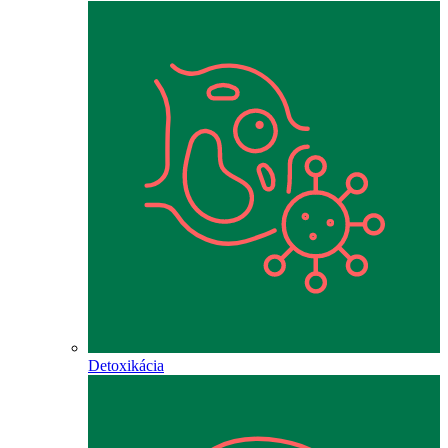
Detoxikácia