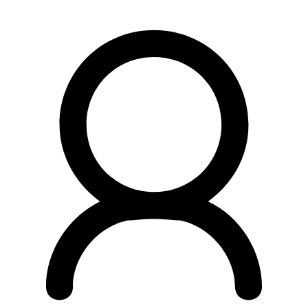
Preskočiť
na
obsah