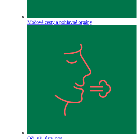
Močové cesty a pohlavné orgány
Oči, uši, ústa, nos