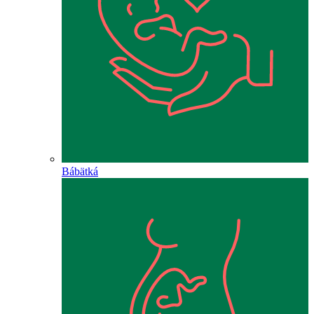
Bábätká