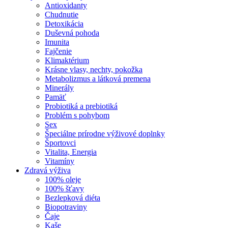
Antioxidanty
Chudnutie
Detoxikácia
Duševná pohoda
Imunita
Fajčenie
Klimaktérium
Krásne vlasy, nechty, pokožka
Metabolizmus a látková premena
Minerály
Pamäť
Probiotiká a prebiotiká
Problém s pohybom
Sex
Špeciálne prírodne výživové doplnky
Športovci
Vitalita, Energia
Vitamíny
Zdravá výživa
100% oleje
100% šťavy
Bezlepková diéta
Biopotraviny
Čaje
Kaše