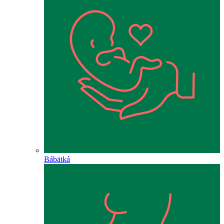
Bábätká