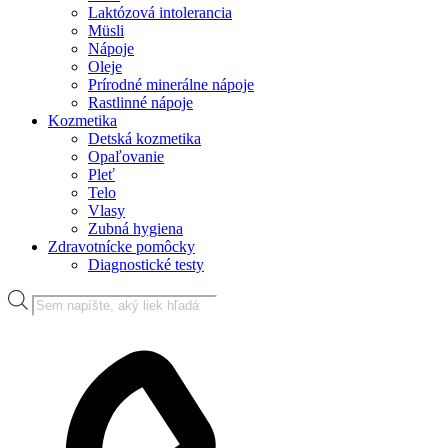
Laktózová intolerancia
Müsli
Nápoje
Oleje
Prírodné minerálne nápoje
Rastlinné nápoje
Kozmetika
Detská kozmetika
Opaľovanie
Pleť
Telo
Vlasy
Zubná hygiena
Zdravotnícke pomôcky
Diagnostické testy
Products
search