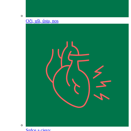
Oči, uši, ústa, nos
Srdce a cievy