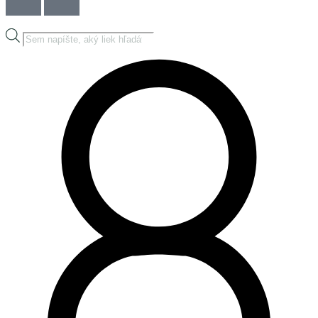
Products
search