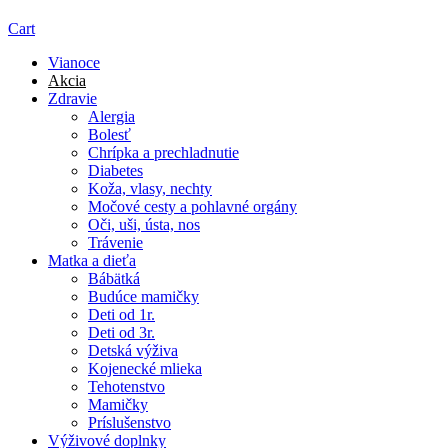
Cart
Vianoce
Akcia
Zdravie
Alergia
Bolesť
Chrípka a prechladnutie
Diabetes
Koža, vlasy, nechty
Močové cesty a pohlavné orgány
Oči, uši, ústa, nos
Trávenie
Matka a dieťa
Bábätká
Budúce mamičky
Deti od 1r.
Deti od 3r.
Detská výživa
Kojenecké mlieka
Tehotenstvo
Mamičky
Príslušenstvo
Výživové doplnky