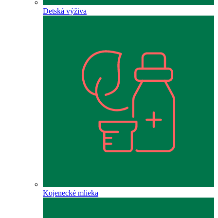
Detská výživa
Kojenecké mlieka