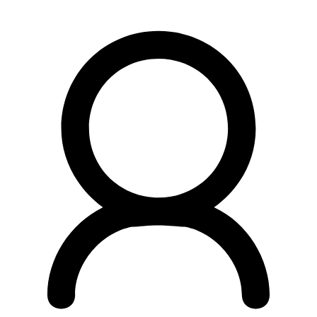
Preskočiť
na
obsah