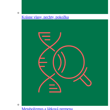
Krásne vlasy, nechty, pokožka
Metabolizmus a látková premena