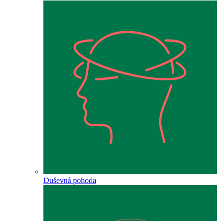
Duševná pohoda