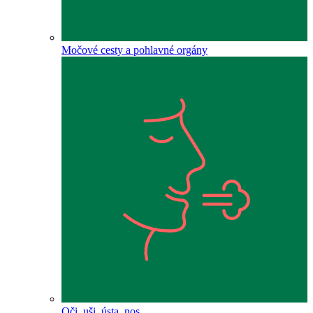
Močové cesty a pohlavné orgány
Oči, uši, ústa, nos