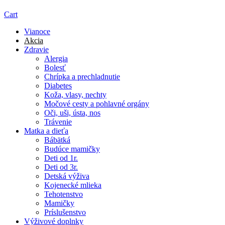
Cart
Vianoce
Akcia
Zdravie
Alergia
Bolesť
Chrípka a prechladnutie
Diabetes
Koža, vlasy, nechty
Močové cesty a pohlavné orgány
Oči, uši, ústa, nos
Trávenie
Matka a dieťa
Bábätká
Budúce mamičky
Deti od 1r.
Deti od 3r.
Detská výživa
Kojenecké mlieka
Tehotenstvo
Mamičky
Príslušenstvo
Výživové doplnky