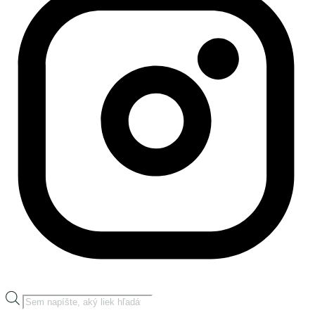
Products
search