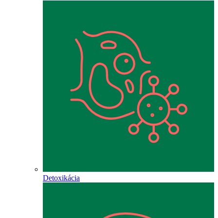
Detoxikácia