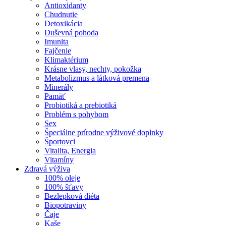
Antioxidanty
Chudnutie
Detoxikácia
Duševná pohoda
Imunita
Fajčenie
Klimaktérium
Krásne vlasy, nechty, pokožka
Metabolizmus a látková premena
Minerály
Pamäť
Probiotiká a prebiotiká
Problém s pohybom
Sex
Špeciálne prírodne výživové doplnky
Športovci
Vitalita, Energia
Vitamíny
Zdravá výživa
100% oleje
100% šťavy
Bezlepková diéta
Biopotraviny
Čaje
Kaše