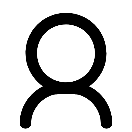
Preskočiť
na
obsah