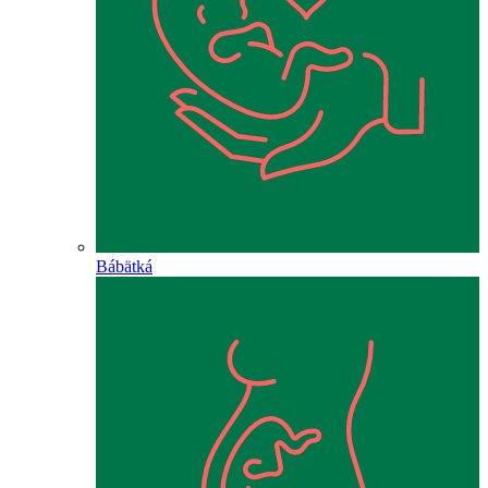
Bábätká