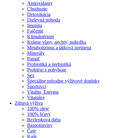
Antioxidanty
Chudnutie
Detoxikácia
Duševná pohoda
Imunita
Fajčenie
Klimaktérium
Krásne vlasy, nechty, pokožka
Metabolizmus a látková premena
Minerály
Pamäť
Probiotiká a prebiotiká
Problém s pohybom
Sex
Špeciálne prírodne výživové doplnky
Športovci
Vitalita, Energia
Vitamíny
Zdravá výživa
100% oleje
100% šťavy
Bezlepková diéta
Biopotraviny
Čaje
Kaše