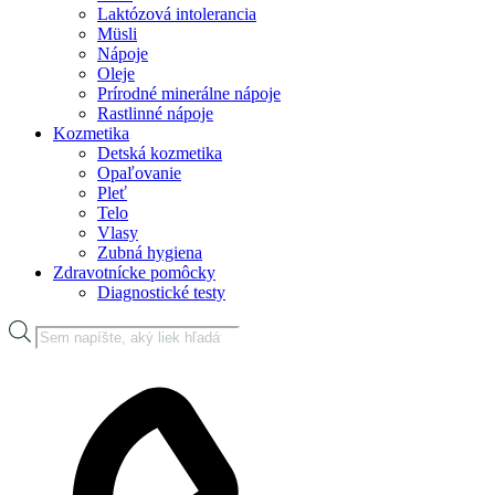
Laktózová intolerancia
Müsli
Nápoje
Oleje
Prírodné minerálne nápoje
Rastlinné nápoje
Kozmetika
Detská kozmetika
Opaľovanie
Pleť
Telo
Vlasy
Zubná hygiena
Zdravotnícke pomôcky
Diagnostické testy
Products
search