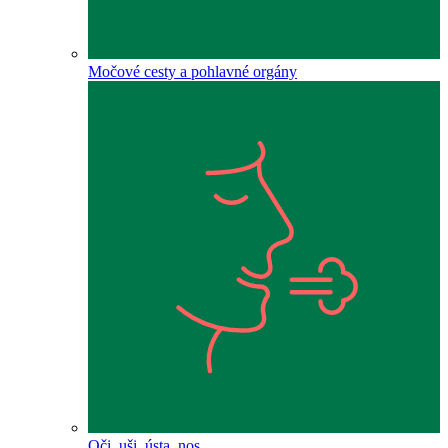
Močové cesty a pohlavné orgány
Oči, uši, ústa, nos