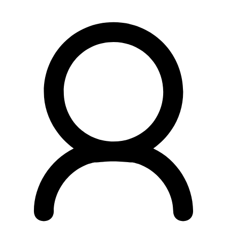
Preskočiť
na
obsah