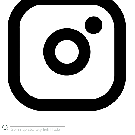
Products
search