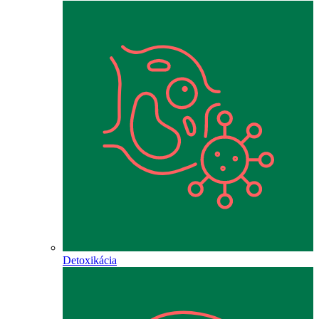
Detoxikácia