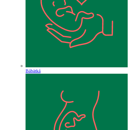
Bábätká