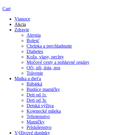
Cart
Vianoce
Akcia
Zdravie
Alergia
Bolesť
Chrípka a prechladnutie
Diabetes
Koža, vlasy, nechty
Močové cesty a pohlavné orgány
Oči, uši, ústa, nos
Trávenie
Matka a dieťa
Bábätká
Budúce mamičky
Deti od 1r.
Deti od 3r.
Detská výživa
Kojenecké mlieka
Tehotenstvo
Mamičky
Príslušenstvo
Výživové doplnky