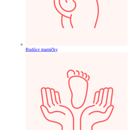
Budúce mamičky