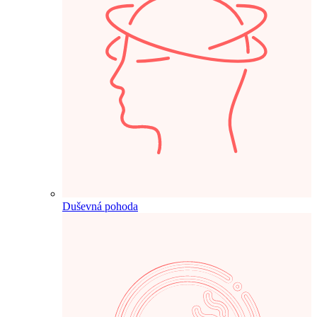
Duševná pohoda