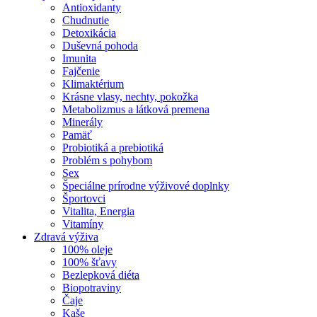
Antioxidanty
Chudnutie
Detoxikácia
Duševná pohoda
Imunita
Fajčenie
Klimaktérium
Krásne vlasy, nechty, pokožka
Metabolizmus a látková premena
Minerály
Pamäť
Probiotiká a prebiotiká
Problém s pohybom
Sex
Špeciálne prírodne výživové doplnky
Športovci
Vitalita, Energia
Vitamíny
Zdravá výživa
100% oleje
100% šťavy
Bezlepková diéta
Biopotraviny
Čaje
Kaše