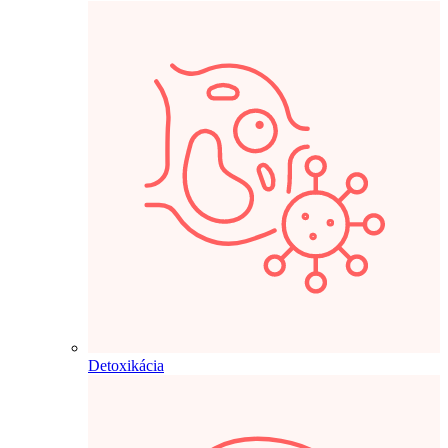
Detoxikácia