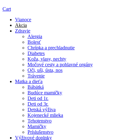
Cart
Vianoce
Akcia
Zdravie
Alergia
Bolesť
Chrípka a prechladnutie
Diabetes
Koža, vlasy, nechty
Močové cesty a pohlavné orgány
Oči, uši, ústa, nos
Trávenie
Matka a dieťa
Bábätká
Budúce mamičky
Deti od 1r.
Deti od 3r.
Detská výživa
Kojenecké mlieka
Tehotenstvo
Mamičky
Príslušenstvo
Výživové doplnky