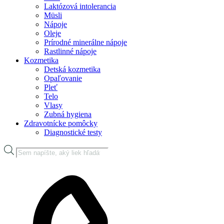
Laktózová intolerancia
Müsli
Nápoje
Oleje
Prírodné minerálne nápoje
Rastlinné nápoje
Kozmetika
Detská kozmetika
Opaľovanie
Pleť
Telo
Vlasy
Zubná hygiena
Zdravotnícke pomôcky
Diagnostické testy
Products
search