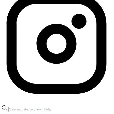
Products
search