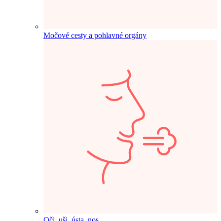
Močové cesty a pohlavné orgány
Oči, uši, ústa, nos