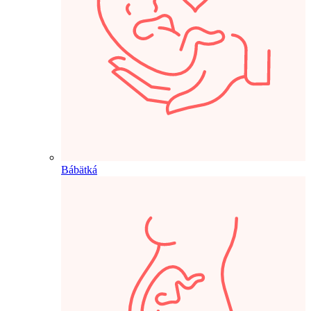
Bábätká