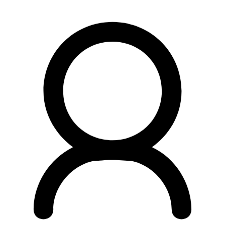
Preskočiť
na
obsah