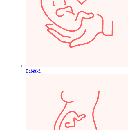
Bábätká