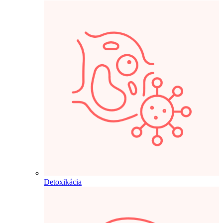
Detoxikácia