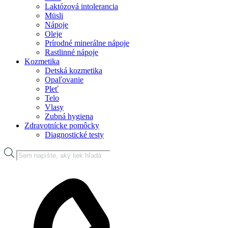
Laktózová intolerancia
Müsli
Nápoje
Oleje
Prírodné minerálne nápoje
Rastlinné nápoje
Kozmetika
Detská kozmetika
Opaľovanie
Pleť
Telo
Vlasy
Zubná hygiena
Zdravotnícke pomôcky
Diagnostické testy
Products
search