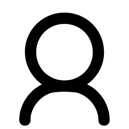
Preskočiť
na
obsah