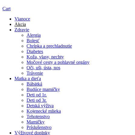
Cart
Vianoce
Akcia
Zdravie
Alergia
Bolesť
Chrípka a prechladnutie
Diabetes
Koža, vlasy, nechty
Močové cesty a pohlavné orgány
Oči, uši, ústa, nos
Trávenie
Matka a dieťa
Bábätká
Budúce mamičky
Deti od 1r.
Deti od 3r.
Detská výživa
Kojenecké mlieka
Tehotenstvo
Mamičky
Príslušenstvo
Výživové doplnky