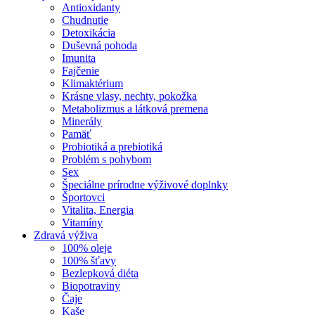
Antioxidanty
Chudnutie
Detoxikácia
Duševná pohoda
Imunita
Fajčenie
Klimaktérium
Krásne vlasy, nechty, pokožka
Metabolizmus a látková premena
Minerály
Pamäť
Probiotiká a prebiotiká
Problém s pohybom
Sex
Špeciálne prírodne výživové doplnky
Športovci
Vitalita, Energia
Vitamíny
Zdravá výživa
100% oleje
100% šťavy
Bezlepková diéta
Biopotraviny
Čaje
Kaše