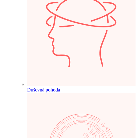
Duševná pohoda