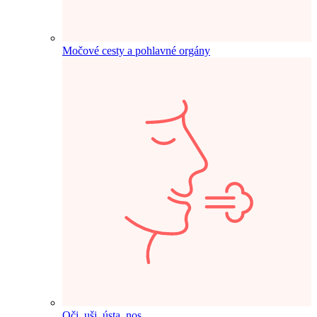
Močové cesty a pohlavné orgány
Oči, uši, ústa, nos