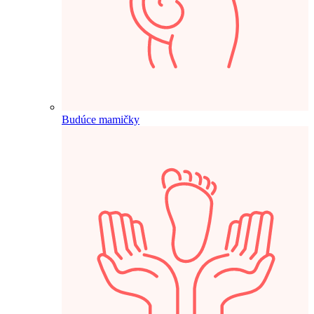
Budúce mamičky