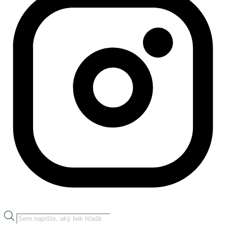
Products
search