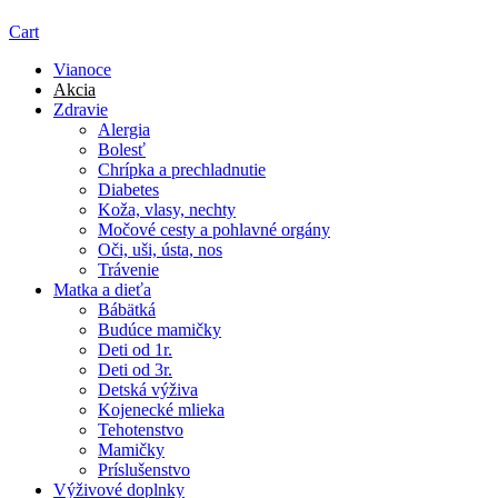
Cart
Vianoce
Akcia
Zdravie
Alergia
Bolesť
Chrípka a prechladnutie
Diabetes
Koža, vlasy, nechty
Močové cesty a pohlavné orgány
Oči, uši, ústa, nos
Trávenie
Matka a dieťa
Bábätká
Budúce mamičky
Deti od 1r.
Deti od 3r.
Detská výživa
Kojenecké mlieka
Tehotenstvo
Mamičky
Príslušenstvo
Výživové doplnky