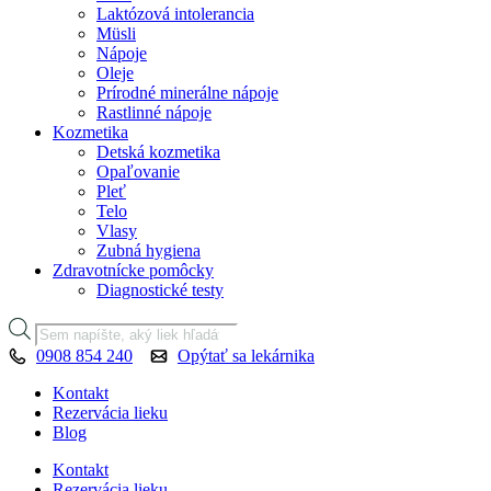
Laktózová intolerancia
Müsli
Nápoje
Oleje
Prírodné minerálne nápoje
Rastlinné nápoje
Kozmetika
Detská kozmetika
Opaľovanie
Pleť
Telo
Vlasy
Zubná hygiena
Zdravotnícke pomôcky
Diagnostické testy
Products
search
0908 854 240
Opýtať sa lekárnika
Kontakt
Rezervácia lieku
Blog
Kontakt
Rezervácia lieku