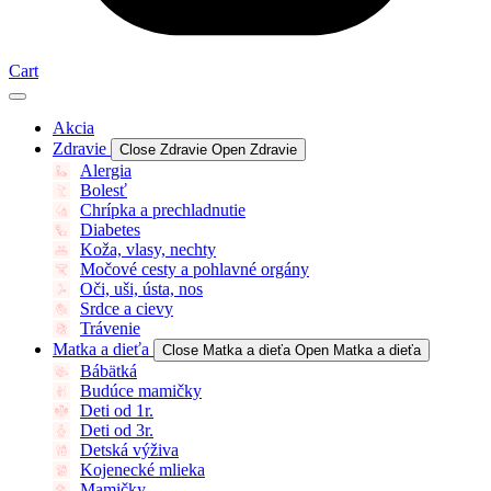
Cart
Akcia
Zdravie
Close Zdravie
Open Zdravie
Alergia
Bolesť
Chrípka a prechladnutie
Diabetes
Koža, vlasy, nechty
Močové cesty a pohlavné orgány
Oči, uši, ústa, nos
Srdce a cievy
Trávenie
Matka a dieťa
Close Matka a dieťa
Open Matka a dieťa
Bábätká
Budúce mamičky
Deti od 1r.
Deti od 3r.
Detská výživa
Kojenecké mlieka
Mamičky