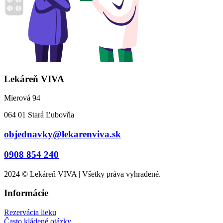
Lekáreň VIVA
Mierová 94
064 01 Stará Ľubovňa
objednavky@lekarenviva.sk
0908 854 240
2024 © Lekáreň VIVA | Všetky práva vyhradené.
Informácie
Rezervácia lieku
Často kládené otázky