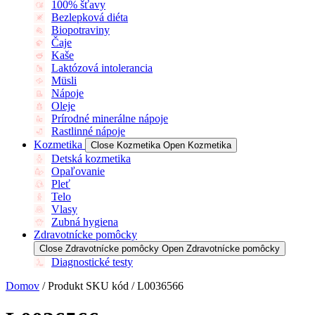
100% šťavy
Bezlepková diéta
Biopotraviny
Čaje
Kaše
Laktózová intolerancia
Müsli
Nápoje
Oleje
Prírodné minerálne nápoje
Rastlinné nápoje
Kozmetika
Close Kozmetika
Open Kozmetika
Detská kozmetika
Opaľovanie
Pleť
Telo
Vlasy
Zubná hygiena
Zdravotnícke pomôcky
Close Zdravotnícke pomôcky
Open Zdravotnícke pomôcky
Diagnostické testy
Domov
/ Produkt SKU kód / L0036566