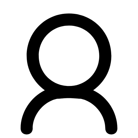
Preskočiť
na
obsah