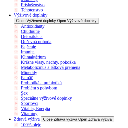
Príslušenstvo
Tehotenstvo
Výživové doplnky
Close Výživové doplnky
Open Výživové doplnky
Antioxidanty
Chudnutie
Detoxikácia
Duševná pohoda
Fajčenie
Imunita
Klimaktérium
Krásne vlasy, nechty, pokožka
Metabolizmus a látková premena
Minerály
Pamäť
Probiotiká a prebiotiká
Problém s pohybom
Sex
Špeciálne výživové doplnky
Športovci
Vitalita, Energia
Vitamíny
Zdravá výživa
Close Zdravá výživa
Open Zdravá výživa
100% oleje