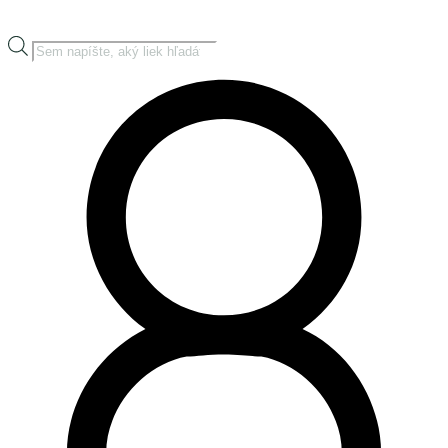
Products
search