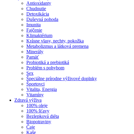
Antioxidanty
Chudnutie
Detoxikácia
Duševná pohoda
Imunita
Fajčenie
Klimaktérium
Krásne vlasy, nechty, pokožka
Metabolizmus a látková premena
Minerály
Pamäť
Probiotiká a prebiotiká
Problém s pohybom
Sex
Špeciálne prírodne výživové doplnky
Športovci
Vitalita, Energia
Vitamíny
Zdravá výživa
100% oleje
100% šťavy
Bezlepková diéta
Biopotraviny
Čaje
Kaše