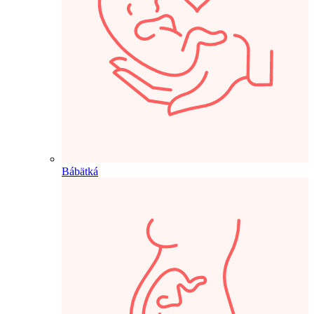
Bábätká