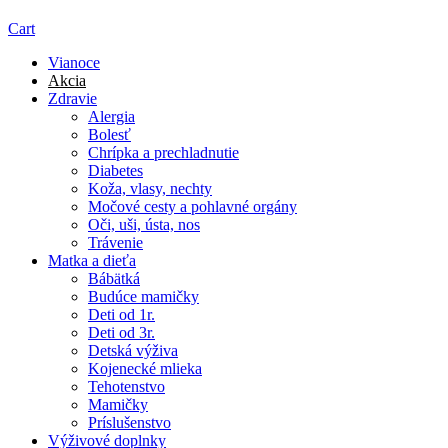
Cart
Vianoce
Akcia
Zdravie
Alergia
Bolesť
Chrípka a prechladnutie
Diabetes
Koža, vlasy, nechty
Močové cesty a pohlavné orgány
Oči, uši, ústa, nos
Trávenie
Matka a dieťa
Bábätká
Budúce mamičky
Deti od 1r.
Deti od 3r.
Detská výživa
Kojenecké mlieka
Tehotenstvo
Mamičky
Príslušenstvo
Výživové doplnky