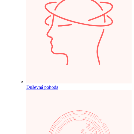
Duševná pohoda