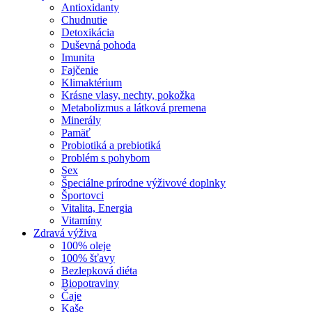
Antioxidanty
Chudnutie
Detoxikácia
Duševná pohoda
Imunita
Fajčenie
Klimaktérium
Krásne vlasy, nechty, pokožka
Metabolizmus a látková premena
Minerály
Pamäť
Probiotiká a prebiotiká
Problém s pohybom
Sex
Špeciálne prírodne výživové doplnky
Športovci
Vitalita, Energia
Vitamíny
Zdravá výživa
100% oleje
100% šťavy
Bezlepková diéta
Biopotraviny
Čaje
Kaše