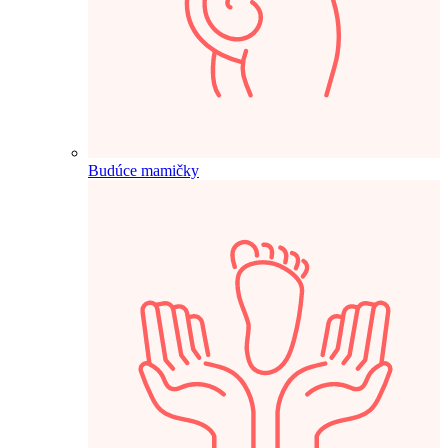
Budúce mamičky