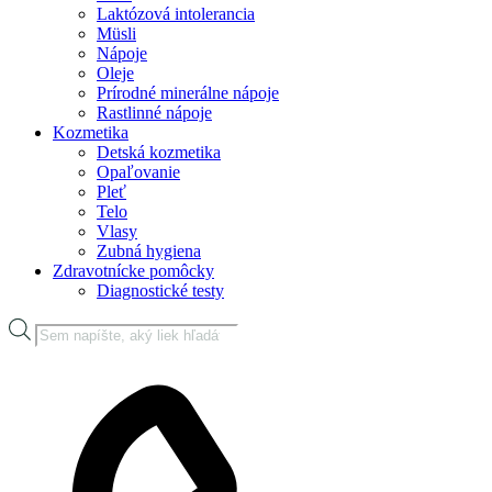
Laktózová intolerancia
Müsli
Nápoje
Oleje
Prírodné minerálne nápoje
Rastlinné nápoje
Kozmetika
Detská kozmetika
Opaľovanie
Pleť
Telo
Vlasy
Zubná hygiena
Zdravotnícke pomôcky
Diagnostické testy
Products
search