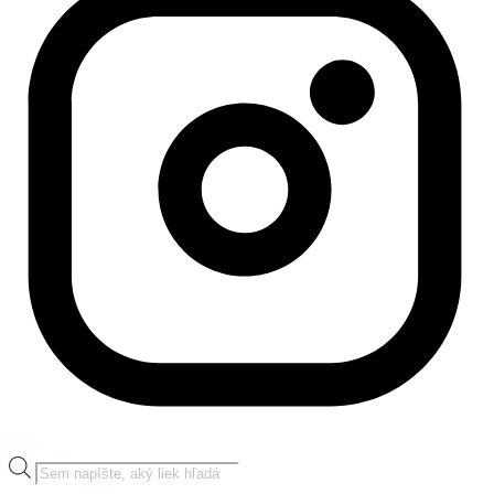
Products
search