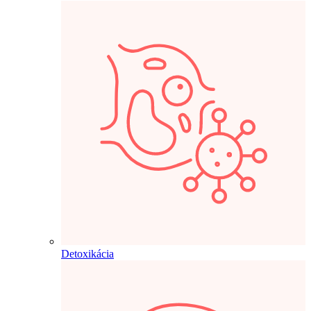
Detoxikácia