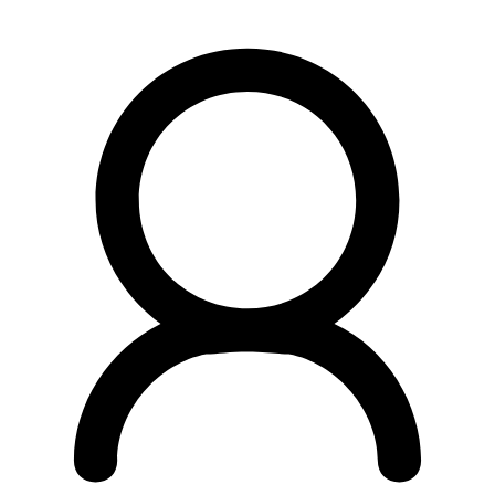
Preskočiť
na
obsah