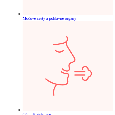
Močové cesty a pohlavné orgány
Oči, uši, ústa, nos