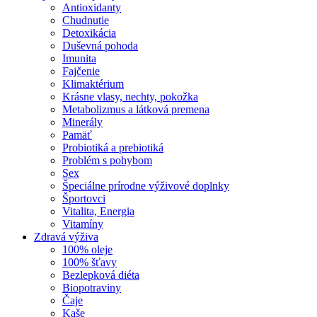
Antioxidanty
Chudnutie
Detoxikácia
Duševná pohoda
Imunita
Fajčenie
Klimaktérium
Krásne vlasy, nechty, pokožka
Metabolizmus a látková premena
Minerály
Pamäť
Probiotiká a prebiotiká
Problém s pohybom
Sex
Špeciálne prírodne výživové doplnky
Športovci
Vitalita, Energia
Vitamíny
Zdravá výživa
100% oleje
100% šťavy
Bezlepková diéta
Biopotraviny
Čaje
Kaše