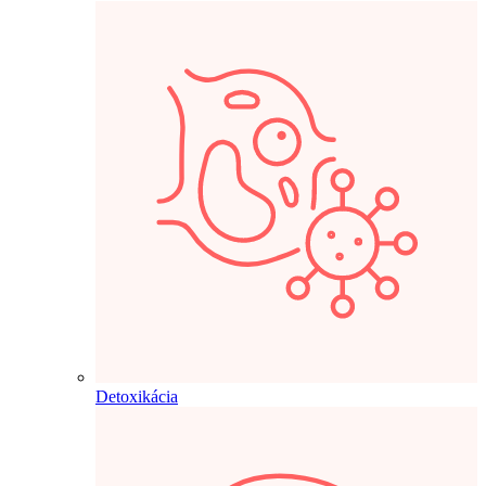
Detoxikácia