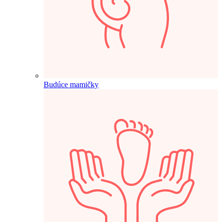
Budúce mamičky