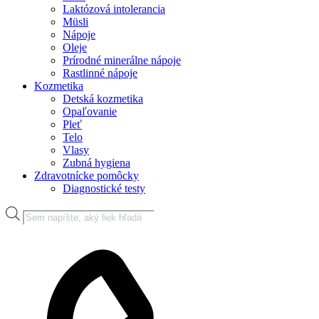
Laktózová intolerancia
Müsli
Nápoje
Oleje
Prírodné minerálne nápoje
Rastlinné nápoje
Kozmetika
Detská kozmetika
Opaľovanie
Pleť
Telo
Vlasy
Zubná hygiena
Zdravotnícke pomôcky
Diagnostické testy
Products
search