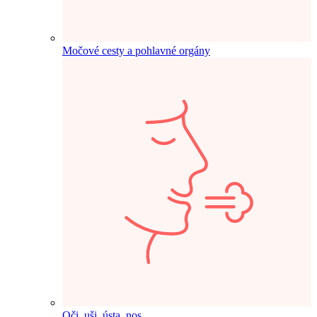
Močové cesty a pohlavné orgány
Oči, uši, ústa, nos