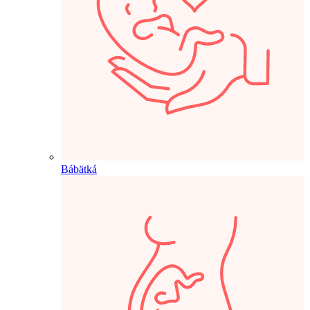
Bábätká