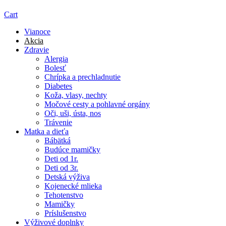
Cart
Vianoce
Akcia
Zdravie
Alergia
Bolesť
Chrípka a prechladnutie
Diabetes
Koža, vlasy, nechty
Močové cesty a pohlavné orgány
Oči, uši, ústa, nos
Trávenie
Matka a dieťa
Bábätká
Budúce mamičky
Deti od 1r.
Deti od 3r.
Detská výživa
Kojenecké mlieka
Tehotenstvo
Mamičky
Príslušenstvo
Výživové doplnky