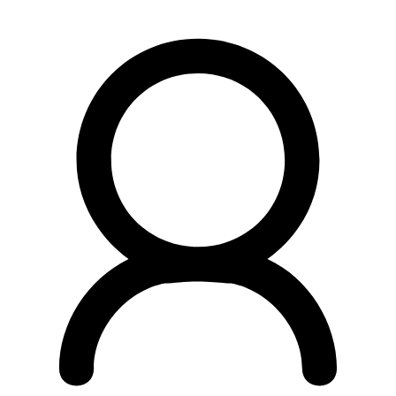
Preskočiť
na
obsah