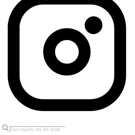
Products
search