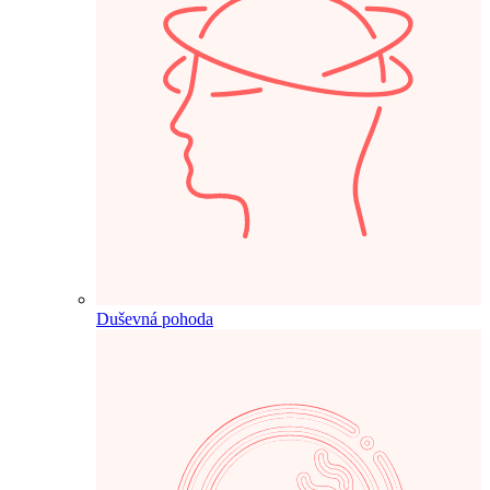
Duševná pohoda