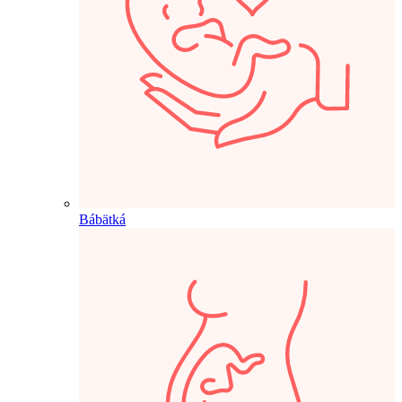
Bábätká