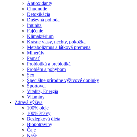
Antioxidanty
Chudnutie
Detoxikácia
Duševná pohoda
Imunita
Fajčenie
Klimaktérium
Krásne vlasy, nechty, pokožka
Metabolizmus a látková premena
Minerály
Pamäť
Probiotiká a prebiotiká
Problém s pohybom
Sex
Špeciálne prírodne výživové doplnky
Športovci
Vitalita, Energia
Vitamíny
Zdravá výživa
100% oleje
100% šťavy
Bezlepková diéta
Biopotraviny
Čaje
Kaše