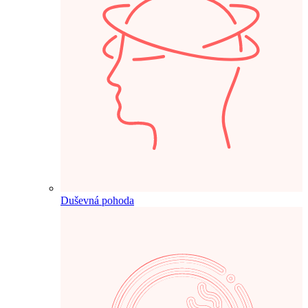
Duševná pohoda