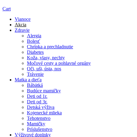
Cart
Vianoce
Akcia
Zdravie
Alergia
Bolesť
Chrípka a prechladnutie
Diabetes
Koža, vlasy, nechty
Močové cesty a pohlavné orgány
Oči, uši, ústa, nos
Trávenie
Matka a dieťa
Bábätká
Budúce mamičky
Deti od 1r.
Deti od 3r.
Detská výživa
Kojenecké mlieka
Tehotenstvo
Mamičky
Príslušenstvo
Výživové doplnky