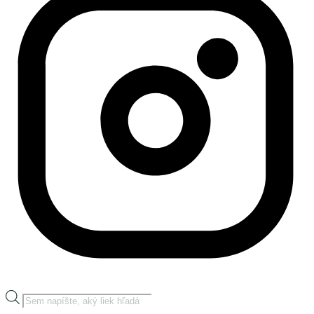
Products
search