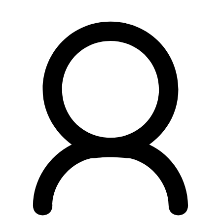
Preskočiť
na
obsah