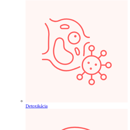
Detoxikácia