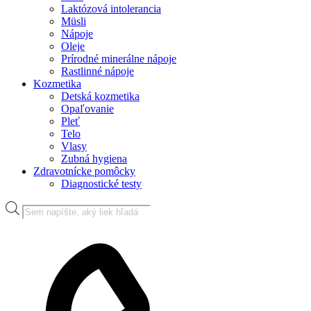
Laktózová intolerancia
Müsli
Nápoje
Oleje
Prírodné minerálne nápoje
Rastlinné nápoje
Kozmetika
Detská kozmetika
Opaľovanie
Pleť
Telo
Vlasy
Zubná hygiena
Zdravotnícke pomôcky
Diagnostické testy
Products
search