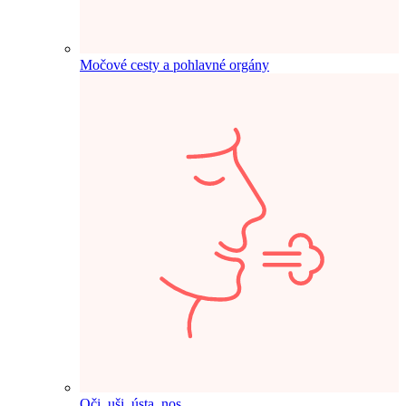
Močové cesty a pohlavné orgány
Oči, uši, ústa, nos