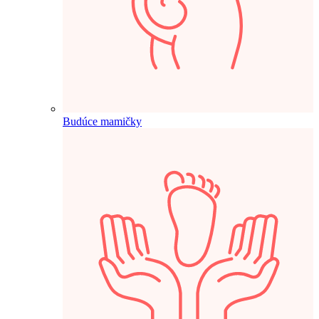
Budúce mamičky